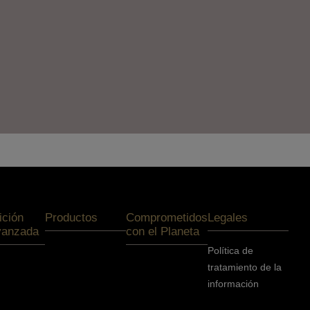
ición
Productos
Comprometidos
Legales
vanzada
con el Planeta
Política de
tratamiento de la
información