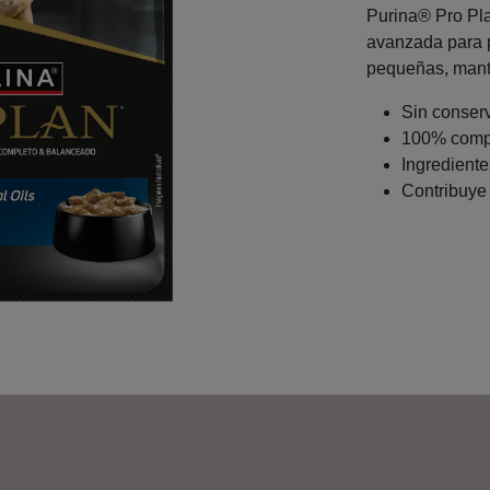
Purina® Pro Pla
avanzada para p
pequeñas, mant
Sin conserv
100% compl
Ingrediente
Contribuye 