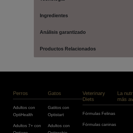
Ingredientes
Análisis garantizado
Productos Relacionados
Menú footer Pro Plan
Perros
Gatos
Veterinary
La nutr
Diets
más a
Adultos con
Gatitos con
Fórmulas Felinas
OptiHealth
Optistart
Fórmulas caninas
Adultos 7+ con
Adultos con
Optiage
Optiprebio