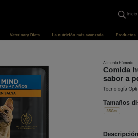
Inicio
Veterinary Diets
La nutrición más avanzada
Productos
Alimento Húmedo
Comida h
sabor a p
Tecnología Opt
Tamaños di
85Grs
Descripció