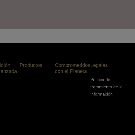
ición
Productos
Comprometidos
Legales
vanzada
con el Planeta
Política de
tratamiento de la
información