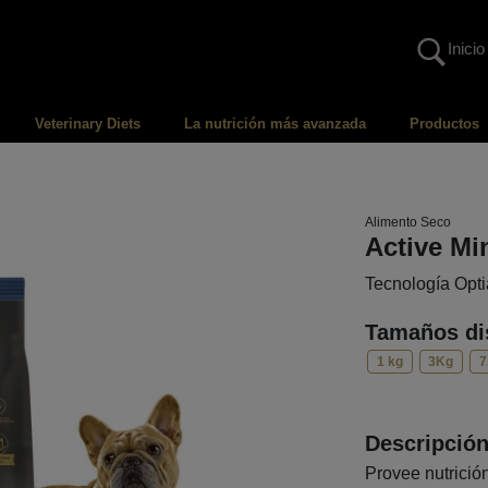
Inicio
Veterinary Diets
La nutrición más avanzada
Productos
Alimento Seco
Active M
Tecnología Opt
Tamaños di
1 kg
3Kg
7
Descripció
Provee nutrició