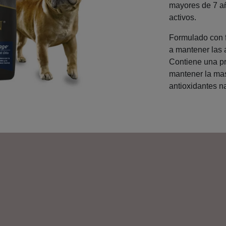
mayores de 7 a
activos.
Formulado con 
a mantener las 
Contiene una pr
mantener la ma
antioxidantes na