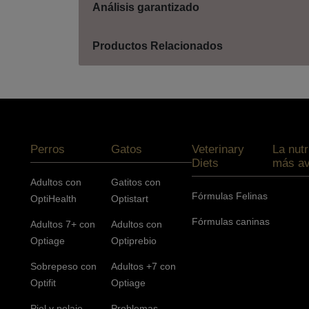
Análisis garantizado
Productos Relacionados
Menú footer Pro Plan
Perros
Gatos
Veterinary
La nutr
Diets
más a
Adultos con
Gatitos con
Fórmulas Felinas
OptiHealth
Optistart
Fórmulas caninas
Adultos 7+ con
Adultos con
Optiage
Optiprebio
Sobrepeso con
Adultos +7 con
Optifit
Optiage
Piel y pelaje
Problemas