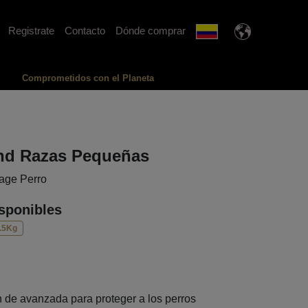
Registrate
Contacto
Dónde comprar
Comprometidos con el Planeta
ind Razas Pequeñas
iage Perro
sponibles
.5Kg
n
n de avanzada para proteger a los perros