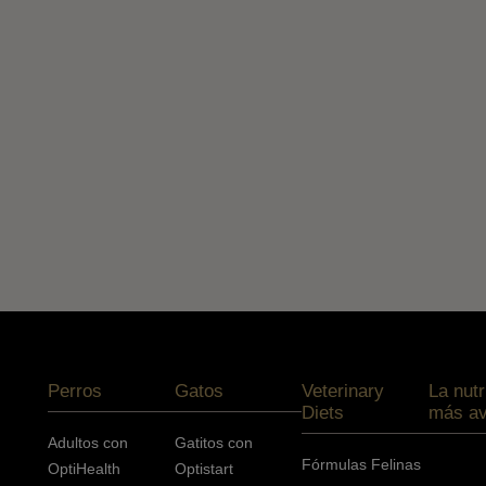
Menú footer Pro Plan
Perros
Gatos
Veterinary
La nutr
Diets
más a
Adultos con
Gatitos con
Fórmulas Felinas
OptiHealth
Optistart