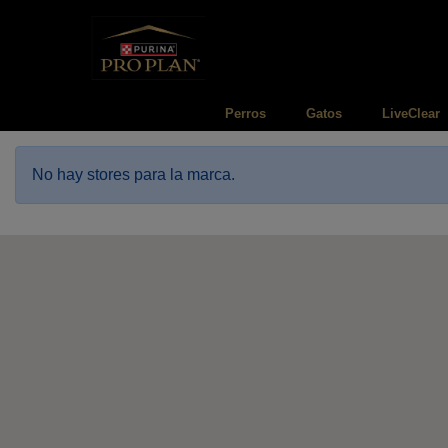
Pasar al contenido principal
Menú Secundario Pro Plan
Menú Principal Pro Plan
Perros
Gatos
LiveClear
No hay stores para la marca.