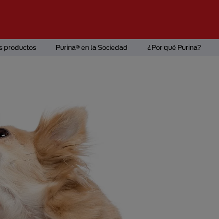
s productos
Purina® en la Sociedad
¿Por qué Purina?