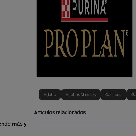
Adulto
Adultos Mayores
Cachorro
Ga
Artículos relacionados
rende más y