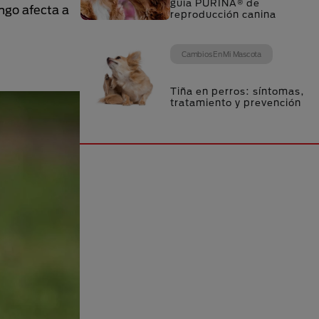
guía PURINA® de
ongo afecta a
reproducción canina
Cambios En Mi Mascota
Tiña en perros: síntomas,
tratamiento y prevención