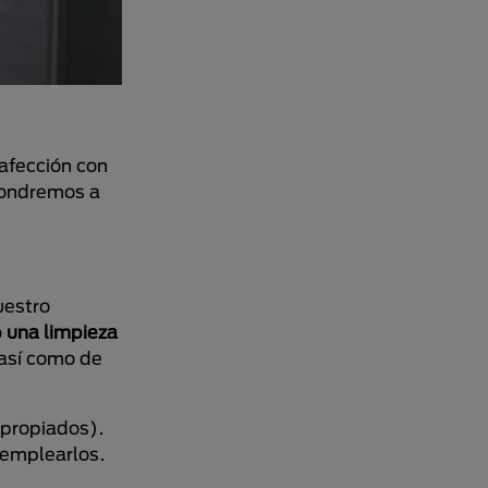
 afección con
xpondremos a
uestro
o
una limpieza
 así como de
apropiados).
e emplearlos.