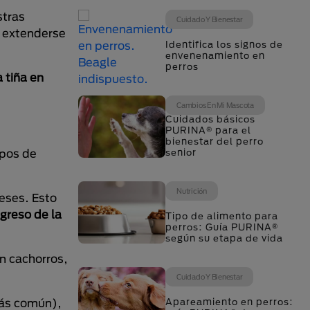
stras
Cuidado Y Bienestar
a extenderse
Identifica los signos de
envenenamiento en
perros
a tiña en
Cambios En Mi Mascota
Cuidados básicos
PURINA® para el
bienestar del perro
ipos de
senior
Nutrición
eses. Esto
egreso de la
Tipo de alimento para
perros: Guía PURINA®
según su etapa de vida
n cachorros,
Cuidado Y Bienestar
ás común),
Apareamiento en perros: