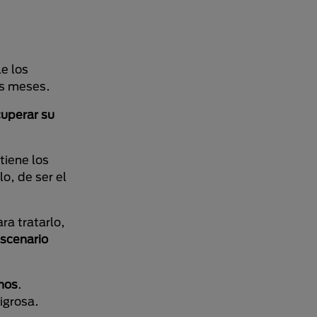
e los
es meses.
cuperar su
tiene los
o, de ser el
ra tratarlo,
escenario
anos
.
igrosa.