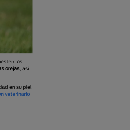
iesten los
as orejas
, así
dad en su piel
un veterinario