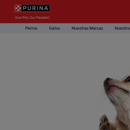
Pasar al contenido principal
Menú Secundario Purina
Menú Principal Purina
Perros
Gatos
Nuestras Marcas
Nuestro