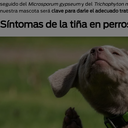
seguido del
Microsporum gypseum
y del
Trichophyton 
nuestra mascota será
clave para darle el adecuado tra
Síntomas de la tiña en perro