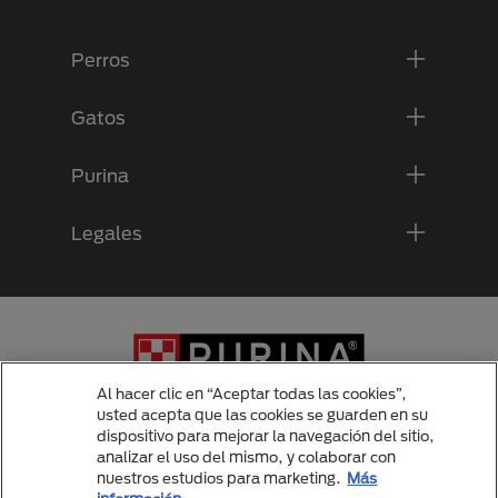
Menú Footer Purina
Perros
Gatos
Purina
Legales
Al hacer clic en “Aceptar todas las cookies”,
usted acepta que las cookies se guarden en su
dispositivo para mejorar la navegación del sitio,
analizar el uso del mismo, y colaborar con
Menu Footer Secundario Purina
nuestros estudios para marketing.
Más