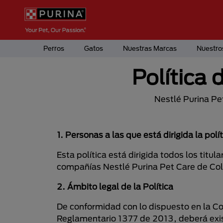
Pasar al contenido principal
Menú Secundario Purina
Menú Principal Purina
Perros
Gatos
Nuestras Marcas
Nuestro
Política 
Nestlé Purina Pe
1.
Personas a las que está dirigida la pol
Esta política está dirigida todos los titu
compañías Nestlé Purina Pet Care de Col
2. Ámbito legal de la Política
De conformidad con lo dispuesto en la Con
Reglamentario 1377 de 2013, deberá exis