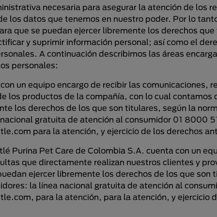
nistrativa necesaria para asegurar la atención de los r
de los datos que tenemos en nuestro poder. Por lo tant
ra que se puedan ejercer libremente los derechos que ti
ctificar y suprimir información personal; así como el de
rsonales. A continuación describimos las áreas encarga
tos personales:
con un equipo encargo de recibir las comunicaciones, r
de los productos de la compañía, con lo cual contamos
te los derechos de los que son titulares, según la nor
a nacional gratuita de atención al consumidor 01 8000 5
tle.com para la atención, y ejercicio de los derechos 
lé Purina Pet Care de Colombia S.A. cuenta con un equi
ltas que directamente realizan nuestros clientes y pr
edan ejercer libremente los derechos de los que son t
idores: la línea nacional gratuita de atención al consu
le.com, para la atención, para la atención, y ejercicio