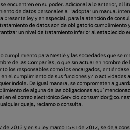
encuentren en su poder. Adicional a lo anterior, el liter
miento de datos personales a "adoptar un manual intern
 presente ley y en especial, para la atención de consult
 tratamiento de datos son de obligatorio cumplimiento
antizar un nivel de tratamiento inferior al establecido e
icto cumplimiento para Nestlé y las sociedades que se 
mbre de las Compañías, o que sin actuar en nombre de 
nto los responsables como los encargados, entiéndase,
s en el cumplimiento de sus funciones y/ o actividades
quier índole. De igual manera, se comprometen a guardar
plimiento de alguna de las obligaciones aquí menciona
del en el correo electrónico Servicio.consumidor@co.nest
alquier queja, reclamo o consulta.
77 de 2013 y en su ley marco 1581 de 2012, se deja con