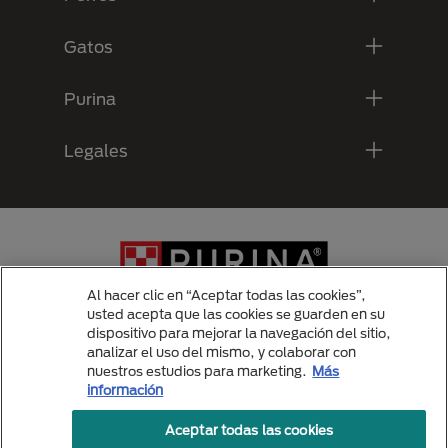
Gatos
Purina
Legales
Al hacer clic en “Aceptar todas las cookies”,
usted acepta que las cookies se guarden en su
dispositivo para mejorar la navegación del sitio,
analizar el uso del mismo, y colaborar con
Menu Footer Secundario Purina
nuestros estudios para marketing.
Más
información
Aceptar todas las cookies
All Nestlé Purina trademarks owned by Société des Produits Nestlé S.A.,