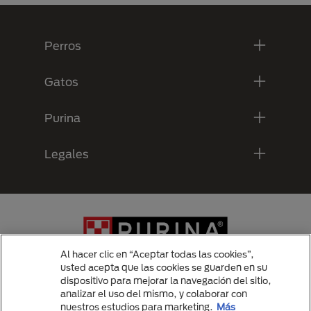
Menú Footer Purina
Perros
Gatos
Purina
Legales
Al hacer clic en “Aceptar todas las cookies”,
usted acepta que las cookies se guarden en su
dispositivo para mejorar la navegación del sitio,
analizar el uso del mismo, y colaborar con
Menu Footer Secundario Purina
nuestros estudios para marketing.
Más