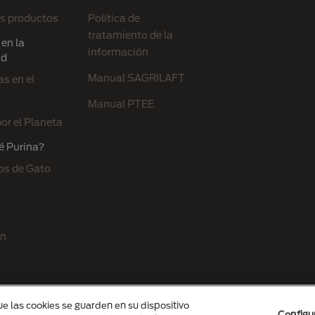
s productos
Política de
tratamiento de la
en la
información
ad
Manual SAGRILAFT
s en el
Manual PTEE
or el Planeta
é Purina?
os de Gato
ón
ue las cookies se guarden en su dispositivo
Configu