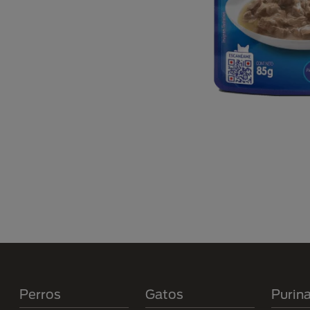
Menú Footer Purina
Perros
Gatos
Purin