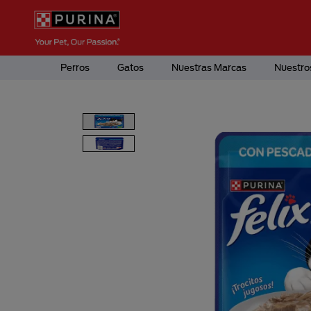
Pasar al contenido principal
Menú Secundario Purina
Menú Principal Purina
Perros
Gatos
Nuestras Marcas
Nuestro