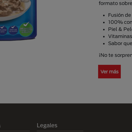
formato sobr
Fusión de
100% com
Piel & Pe
Vitaminas
Sabor que
¡No te sorpren
Ver más
a
Legales