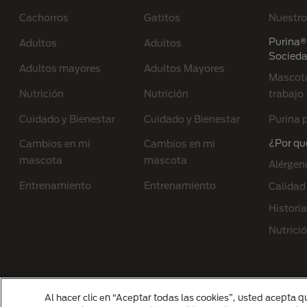
Cachorros
Gatitos
Nuestro
Purina® 
Adultos
Adultos
Socied
Adultos mayores
Adultos Mayores
Mascota
Nutrición
Nutrición
trabajo
Cuidado y Bienestar
Cuidado y Bienestar
Purina p
¿Por qu
Cambios en mi
Cambios en mi
mascota
mascota
Alérgen
Entrenamiento
Entrenamiento
Calidad
Historia
Nutrici
Al hacer clic en “Aceptar todas las cookies”, usted acepta q