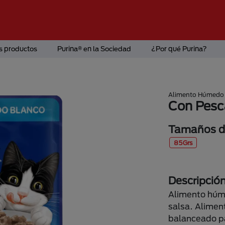
s productos
Purina® en la Sociedad
¿Por qué Purina?
Alimento Húmedo
Con Pesc
Tamaños di
85Grs
Descripció
Alimento húm
salsa. Alime
balanceado pa