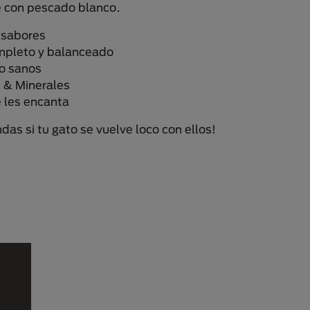
e con pescado blanco.
 sabores
pleto y balanceado
lo sanos
 & Minerales
 les encanta
das si tu gato se vuelve loco con ellos!