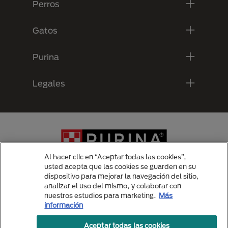
Perros
Gatos
Purina
Legales
Al hacer clic en “Aceptar todas las cookies”,
usted acepta que las cookies se guarden en su
dispositivo para mejorar la navegación del sitio,
analizar el uso del mismo, y colaborar con
Menu Footer Secundario Purina
nuestros estudios para marketing.
Más
información
Aceptar todas las cookies
All Nestlé Purina trademarks owned by Société des Produits Nestlé S.A.,