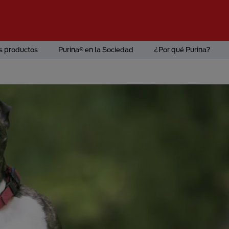
s productos
Purina® en la Sociedad
¿Por qué Purina?