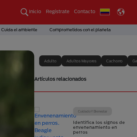
Inicio
Regístrate
Contacto
Cuida el ambiente
Comprometidos con el planeta
Adulto
Adultos Mayores
Cachorro
Ga
Artículos relacionados
Cuidado Y Bienestar
Identifica los signos de
envenenamiento en
perros