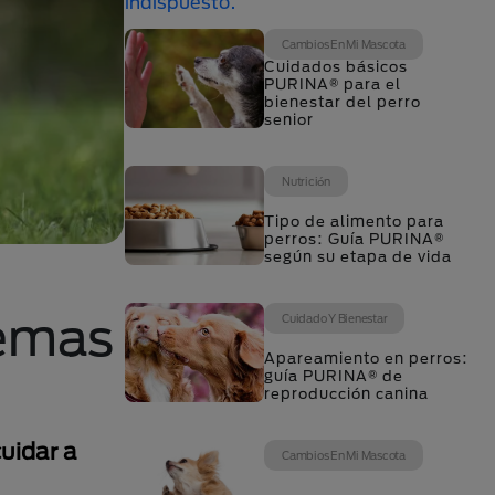
Cambios En Mi Mascota
Cuidados básicos
PURINA® para el
bienestar del perro
senior
Nutrición
Tipo de alimento para
perros: Guía PURINA®
según su etapa de vida
lemas
Cuidado Y Bienestar
Apareamiento en perros:
guía PURINA® de
reproducción canina
uidar a
Cambios En Mi Mascota