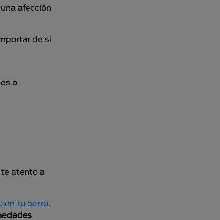
guna afección
mportar de si
tes o
te atento a
o en tu perro
.
rmedades