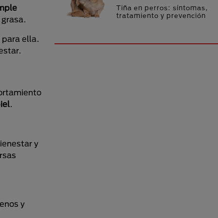
mple
Tiña en perros: síntomas,
tratamiento y prevención
 grasa.
para ella.
estar.
ortamiento
iel
.
ienestar y
ersas
enos y