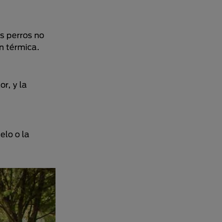
s perros no
n térmica.
r, y la
elo o la