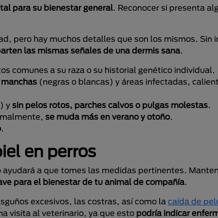
al para su bienestar general
. Reconocer si presenta al
idad, pero hay muchos detalles que son los mismos. Sin i
arten las mismas señales de una dermis sana
.
s comunes a su raza o su historial genético individual.
, manchas
(negras o blancas) y áreas infectadas, calien
a) y
sin pelos rotos, parches calvos o pulgas molestas
.
ormalmente,
se muda más en verano y otoño
.
o
.
el en perros
no ayudará a que tomes las medidas pertinentes. Manten
ave para el bienestar de tu animal de compañía
.
rasguños excesivos, las costras, así como la
caída de pel
a visita al veterinario, ya que esto
podría indicar enfe