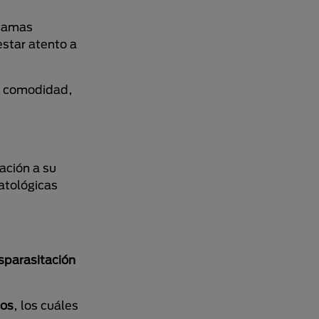
scamas
estar atento a
su comodidad,
ación a su
atológicas
parasitación
tos
, los cuáles