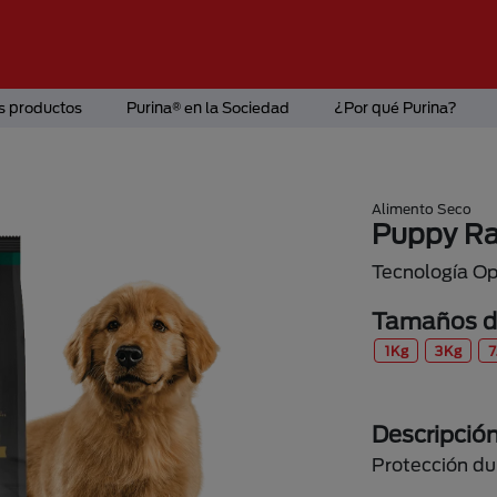
s productos
Purina® en la Sociedad
¿Por qué Purina?
Alimento Seco
Puppy Ra
Tecnología Op
Tamaños di
1Kg
3Kg
7
Descripció
Protección du