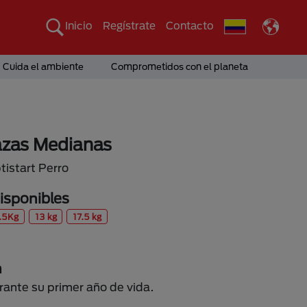
Inicio
Regístrate
Contacto
Cuida el ambiente
Comprometidos con el planeta
zas Medianas
tistart Perro
sponibles
.5Kg
13 kg
17.5 kg
n
rante su primer año de vida.