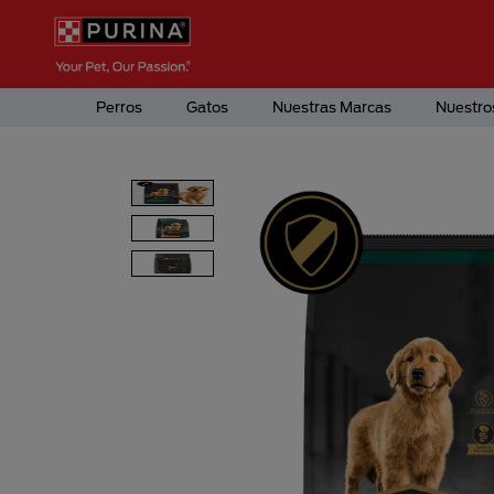
Pasar al contenido principal
Menú Secundario Purina
Menú Principal Purina
Perros
Gatos
Nuestras Marcas
Nuestro