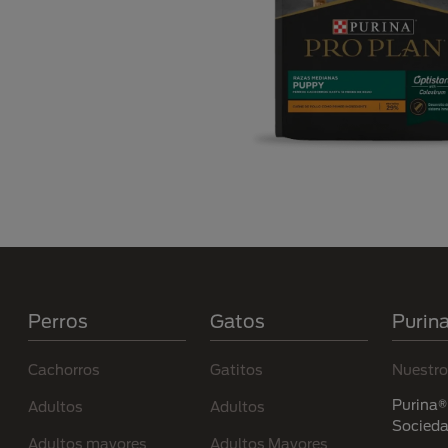
Menú Footer Purina
Perros
Gatos
Purin
Cachorros
Gatitos
Nuestro
Purina® 
Adultos
Adultos
Socied
Adultos mayores
Adultos Mayores