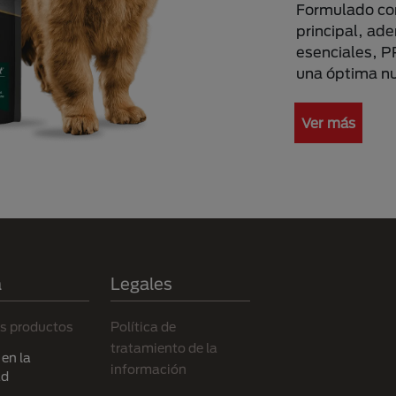
Formulado con
principal, ad
esenciales, 
una óptima nu
Ver más
a
Legales
s productos
Política de
tratamiento de la
en la
información
ad