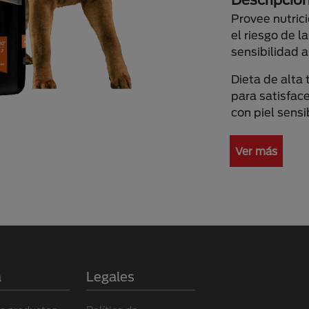
Provee nutric
el riesgo de la
sensibilidad a
Dieta de alta
para satisfac
con piel sensi
Ver más
a
Legales