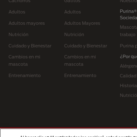
Cachorros
Gatitos
Nuestro
Purina® 
Adultos
Adultos
Socied
Adultos mayores
Adultos Mayores
Mascota
Nutrición
Nutrición
trabajo
Cuidado y Bienestar
Cuidado y Bienestar
Purina p
¿Por qu
Cambios en mi
Cambios en mi
mascota
mascota
Alérgen
Entrenamiento
Entrenamiento
Calidad
Historia
Nutrici
Menu Footer Secundario Purina