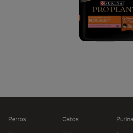
Menú Footer Purina
Perros
Gatos
Purin