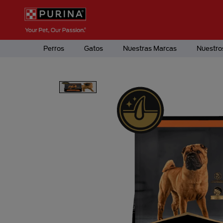
Pasar al contenido principal
Menú Secundario Purina
Menú Principal Purina
Perros
Gatos
Nuestras Marcas
Nuestro