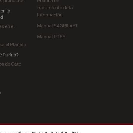
s productos
Política de
tratamiento de la
en la
información
ad
Manual SAGRILAFT
s en el
Manual PTEE
or el Planeta
é Purina?
os de Gato
ón