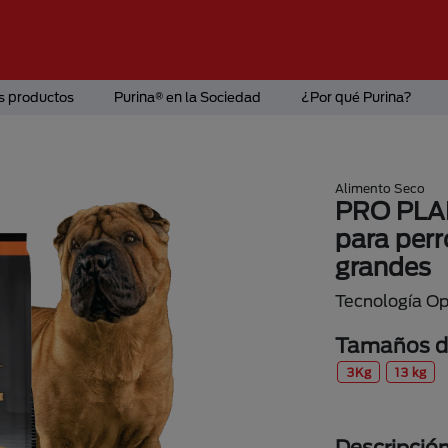
s productos
Purina® en la Sociedad
¿Por qué Purina?
Alimento Seco
PRO PLAN
para perr
grandes
Tecnología O
Tamaños di
3Kg
13 kg
Descripció