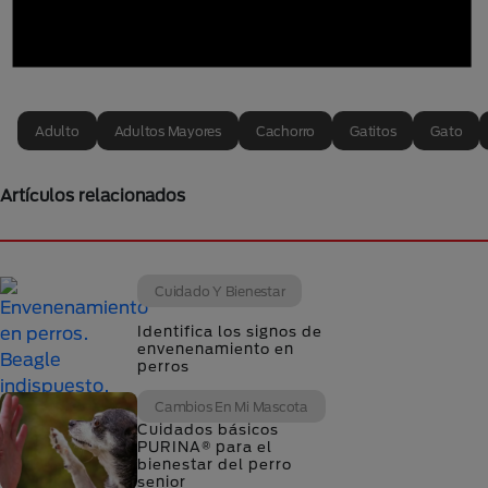
Adulto
Adultos Mayores
Cachorro
Gatitos
Gato
Artículos relacionados
Cuidado Y Bienestar
Identifica los signos de
envenenamiento en
perros
Cambios En Mi Mascota
Cuidados básicos
PURINA® para el
bienestar del perro
senior