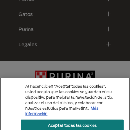
Gatos
Purina
Legales
Al hacer clic en “Aceptar todas las cookies”,
usted acepta que las cookies se guarden en su
dispositivo para mejorar la navegación del sitio,
analizar el uso del mismo, y colaborar con
Menu Footer Secundario Purina
nuestros estudios para marketing.
Más
información
Aceptar todas las cookies
All Nestlé Purina trademarks owned by Société des Produits Nestlé S.A.,