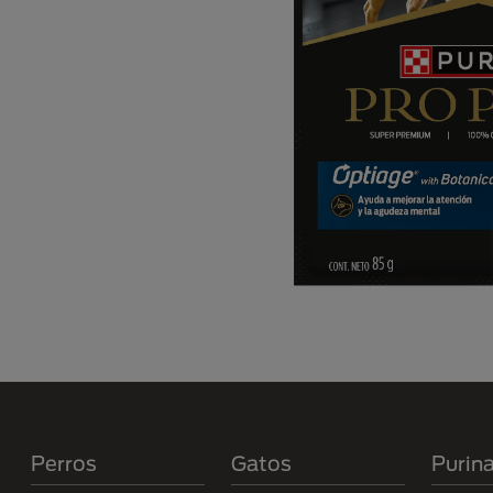
Menú Footer Purina
Perros
Gatos
Purin