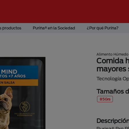
s productos
Purina® en la Sociedad
¿Por qué Purina?
Alimento Húmedo
Comida h
mayores s
Tecnología Op
Tamaños di
85Grs
Descripció
Purina® Pro P