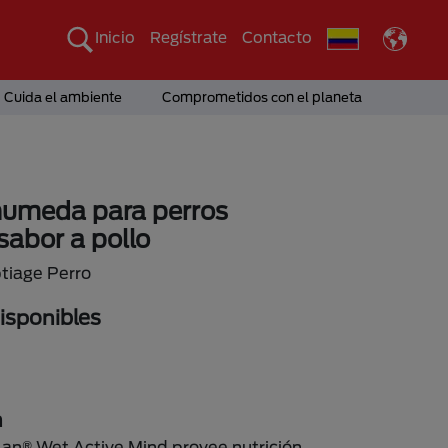
Inicio
Regístrate
Contacto
Cuida el ambiente
Comprometidos con el planeta
umeda para perros
abor a pollo
tiage Perro
sponibles
n
lan® Wet Active Mind provee nutrición