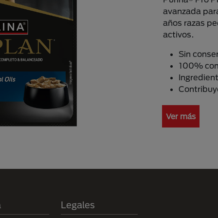
avanzada para
años razas p
activos.
Sin conser
100% com
Ingredient
Contribuye
Ver más
a
Legales