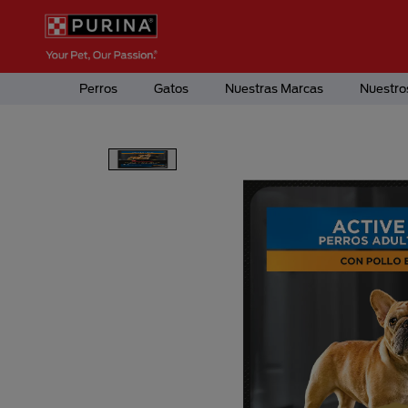
Pasar al contenido principal
Menú Secundario Purina
Menú Principal Purina
Perros
Gatos
Nuestras Marcas
Nuestro