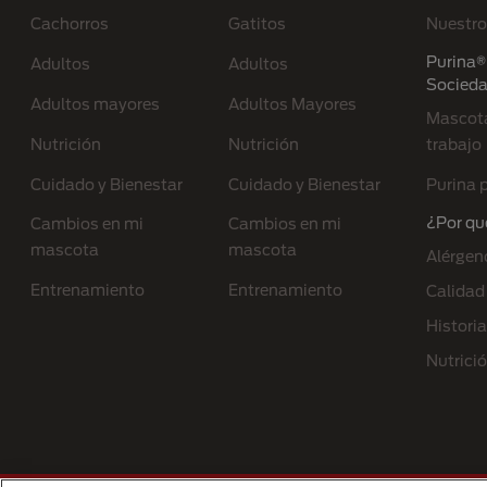
Cachorros
Gatitos
Nuestro
Purina® 
Adultos
Adultos
Socied
Adultos mayores
Adultos Mayores
Mascota
Nutrición
Nutrición
trabajo
Cuidado y Bienestar
Cuidado y Bienestar
Purina p
¿Por qu
Cambios en mi
Cambios en mi
mascota
mascota
Alérgen
Entrenamiento
Entrenamiento
Calidad
Historia
Nutrici