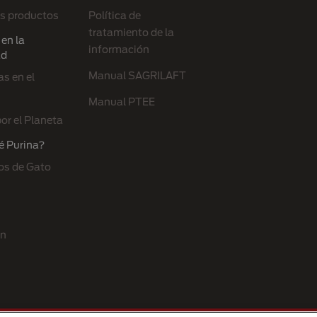
s productos
Política de
tratamiento de la
en la
información
ad
Manual SAGRILAFT
s en el
Manual PTEE
or el Planeta
é Purina?
os de Gato
ón