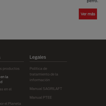
perro.
Ver más
a
Legales
s productos
Política de
tratamiento de la
en la
información
ad
Manual SAGRILAFT
s en el
Manual PTEE
or el Planeta