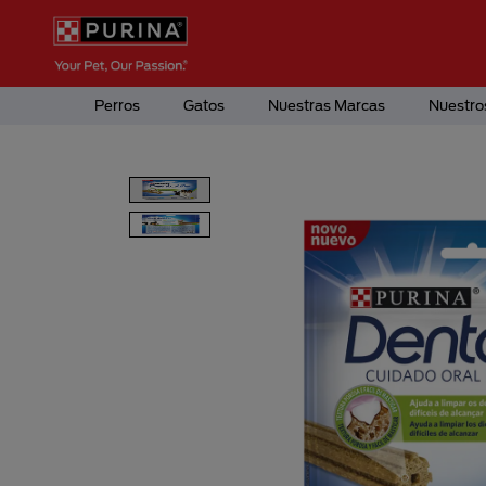
Pasar al contenido principal
Menú Secundario Purina
Menú Principal Purina
Perros
Gatos
Nuestras Marcas
Nuestro