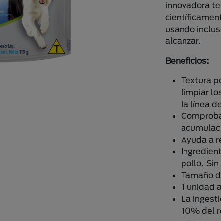
innovadora t
científicamen
usando incluso
alcanzar.
Beneficios:
Textura p
limpiar lo
la línea d
Comprobad
acumulaci
Ayuda a re
Ingredient
pollo. Sin
Tamaño de
1 unidad a
La ingest
10% del re