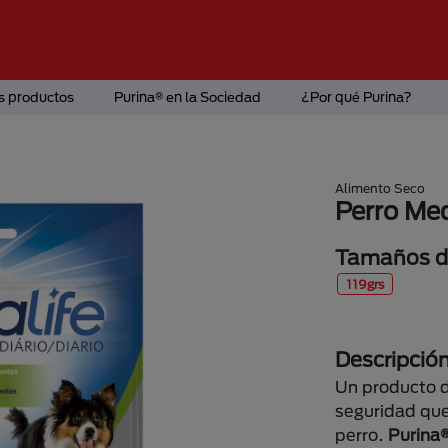
s productos
Purina® en la Sociedad
¿Por qué Purina?
Alimento Seco
Perro Me
Tamaños di
119grs
Descripció
Un producto de
seguridad que
perro.
Purina®