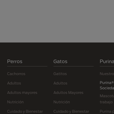
Menú Footer Purina
Perros
Gatos
Purin
Cachorros
Gatitos
Nuestro
Purina® 
Adultos
Adultos
Socied
Adultos mayores
Adultos Mayores
Mascota
Nutrición
Nutrición
trabajo
Cuidado y Bienestar
Cuidado y Bienestar
Purina p