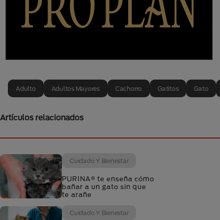
Adulto
Adultos Mayores
Cachorro
Gatitos
Gato
Artículos relacionados
Cuidado Y Bienestar
PURINA® te enseña cómo
bañar a un gato sin que
te arañe
Cuidado Y Bienestar