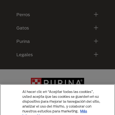
Menú Footer Purina
Perros
Gatos
Purina
Legales
Al hacer clic en “Aceptar todas las cookies”,
usted acepta que las cookies se guarden en su
dispositivo para mejorar la navegación del sitio,
analizar el uso del mismo, y colaborar con
Menu Footer Secundario Purina
nuestros estudios para marketing.
Más