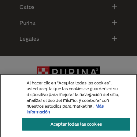
Gatos
Purina
Legales
Al hacer clic en “Aceptar todas las cookies”,
usted acepta que las cookies se guarden en su
dispositivo para mejorar la navegación del sitio,
analizar el uso del mismo, y colaborar con
Menu Footer Secundario Purina
nuestros estudios para marketing.
Más
información
Aceptar todas las cookies
All Nestlé Purina trademarks owned by Société des Produits Nestlé S.A.,
Vevey, Switzerland or are used with permission.