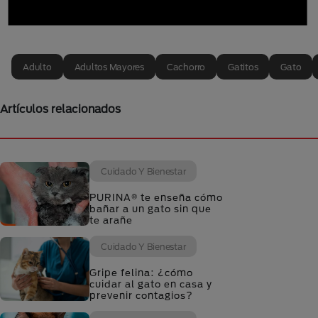
Adulto
Adultos Mayores
Cachorro
Gatitos
Gato
Artículos relacionados
Cuidado Y Bienestar
PURINA® te enseña cómo
bañar a un gato sin que
te arañe
Cuidado Y Bienestar
Gripe felina: ¿cómo
cuidar al gato en casa y
prevenir contagios?