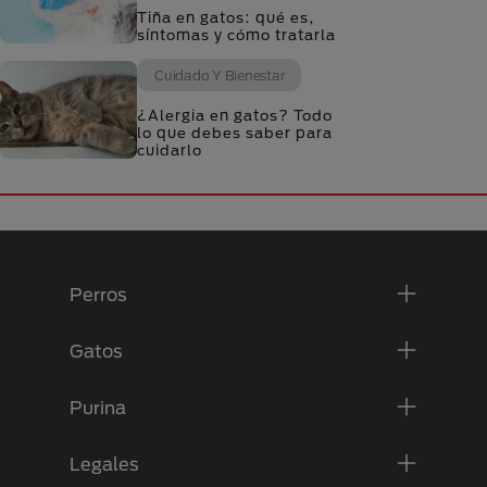
Tiña en gatos: qué es,
síntomas y cómo tratarla
Cuidado Y Bienestar
¿Alergia en gatos? Todo
lo que debes saber para
cuidarlo
Menú Footer Purina
Perros
Gatos
Purina
Legales