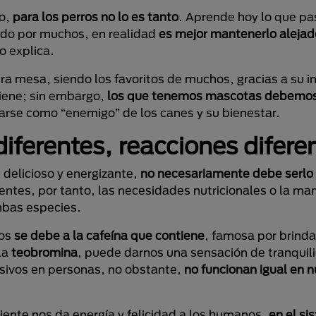
vo,
para los perros no lo es tanto
. Aprende hoy
lo que pa
ado por muchos, en realidad
es mejor mantenerlo alejad
o explica.
ra mesa, siendo los favoritos de muchos, gracias a su i
tiene; sin embargo,
los que tenemos mascotas debemos 
rarse como “enemigo” de los canes y su bienestar.
iferentes, reacciones difere
 delicioso y energizante,
no necesariamente debe serlo 
ntes, por tanto, las necesidades nutricionales o la man
mbas especies.
nos
se debe a la cafeína que contiene
, famosa por brindar
la
teobromina
, puede darnos una sensación de tranquil
sivos en personas, no obstante,
no funcionan igual en 
iente nos da energía y felicidad a los humanos,
en el si