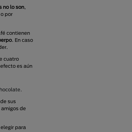
 no lo son
,
 o por
afé contienen
uerpo
. En caso
der.
e cuatro
 efecto es aún
 de sus
s amigos de
elegir para