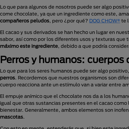
Lo que para algunos de nosotros puede ser algo positi
come chocolate, ya que un ingrediente como este, am
compañeros peludos
, pero ¿por qué?
DOG CHOW®
te l
El cacao y sus derivados se han hecho un lugar en nuest
sabor, así como por los diferentes usos y texturas que 
máximo este ingrediente
, debido a que podría conside
Perros y humanos: cuerpos d
Lo que para los seres humanos puede ser algo positivo,
perros
. Recordemos que nuestros organismos son difere
cuerpo reacciona ante un estímulo van a variar entre a
El empuje anímico que el chocolate nos da a los huma
igual que otras sustancias presentes en el cacao como 
bienestar. Generalmente, ambos elementos son inofen
mascotas
.
Con esto en mente, entenderás que, si bien este ingred