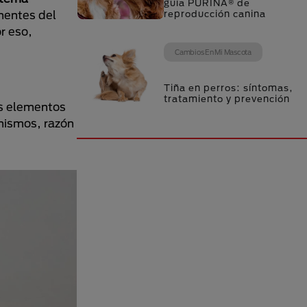
guía PURINA® de
nentes del
reproducción canina
r eso,
Cambios En Mi Mascota
Tiña en perros: síntomas,
tratamiento y prevención
os elementos
nismos, razón