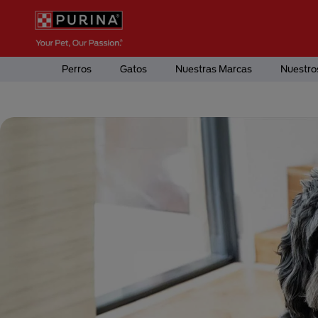
Pasar al contenido principal
Menú Secundario Purina
Menú Principal Purina
Perros
Gatos
Nuestras Marcas
Nuestro