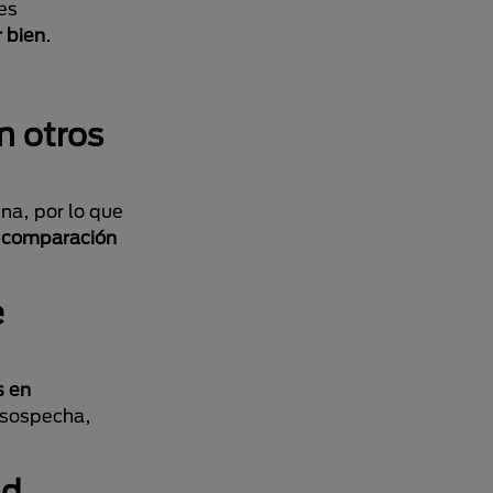
es
r bien
.
n otros
na, por lo que
n comparación
e
s en
r sospecha,
ud