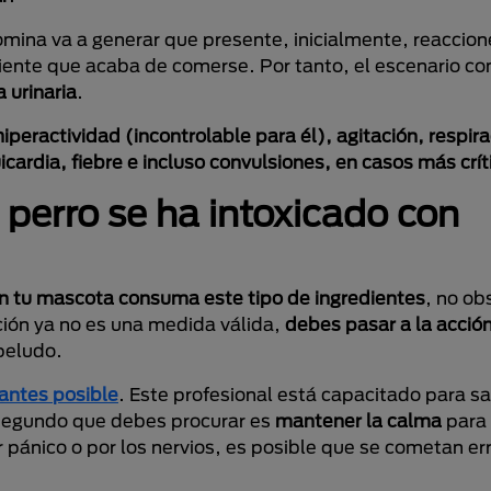
mina va a generar que presente, inicialmente, reaccion
iente que acaba de comerse. Por tanto, el escenario co
 urinaria
.
hiperactividad (incontrolable para él), agitación, respir
cardia, fiebre e incluso convulsiones, en casos más crít
perro se ha intoxicado con
ón tu mascota consuma este tipo de ingredientes
, no ob
ión ya no es una medida válida,
debes pasar a la acció
peludo.
 antes posible
. Este profesional está capacitado para s
o segundo que debes procurar es
mantener la calma
para 
pánico o por los nervios, es posible que se cometan err