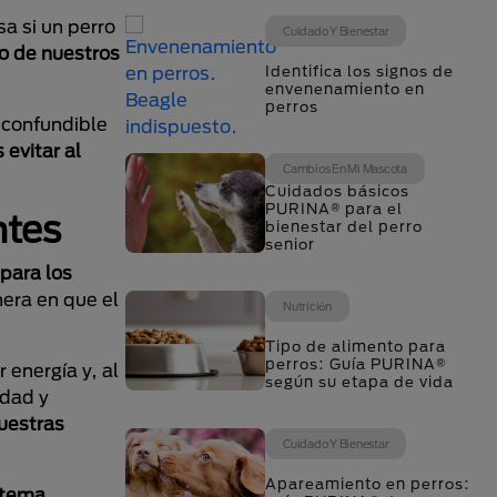
sa si un perro
Cuidado Y Bienestar
o de nuestros
Identifica los signos de
envenenamiento en
perros
nconfundible
evitar al
Cambios En Mi Mascota
Cuidados básicos
PURINA® para el
ntes
bienestar del perro
senior
para los
era en que el
Nutrición
Tipo de alimento para
perros: Guía PURINA®
 energía y, al
según su etapa de vida
idad y
nuestras
Cuidado Y Bienestar
Apareamiento en perros:
stema