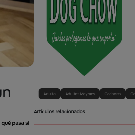
un
Adulto
Adultos Mayores
Cachorro
Ga
Artículos relacionados
 qué pasa si