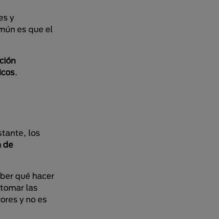
es y
mún es que el
ación
icos
.
stante, los
n de
aber qué hacer
tomar las
ores y no es