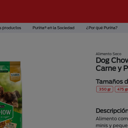
s productos
Purina® en la Sociedad
¿Por qué Purina?
Alimento Seco
Dog Chow
Carne y P
Tamaños di
350 gr
475 g
Descripció
Alimento com
minis y peque