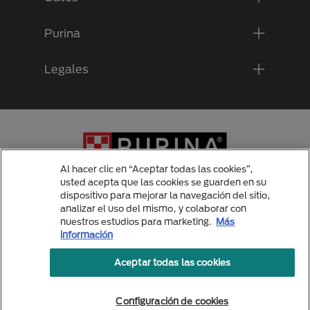
Purina
Legales
Al hacer clic en “Aceptar todas las cookies”,
usted acepta que las cookies se guarden en su
dispositivo para mejorar la navegación del sitio,
analizar el uso del mismo, y colaborar con
Menu Footer Secundario Purina
nuestros estudios para marketing.
Más
información
Aceptar todas las cookies
All Nestlé Purina trademarks owned by Société des Produits Nestlé S.A.,
Vevey, Switzerland or are used with permission.
Politicas de privacidad
Configuración de cookies