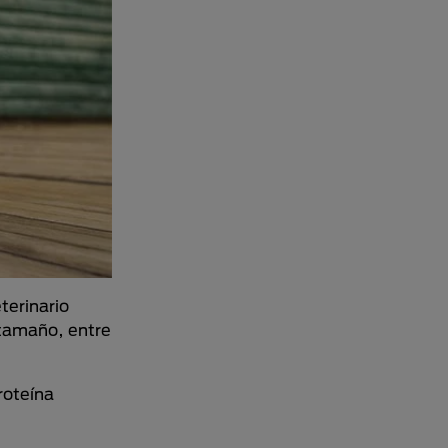
terinario
tamaño, entre
roteína