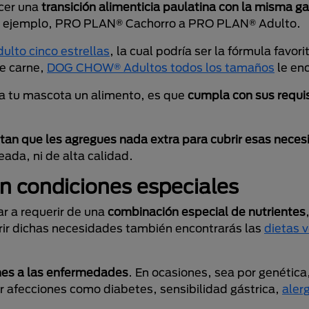
acer una
transición alimenticia paulatina con la misma 
 por ejemplo, PRO PLAN® Cachorro a PRO PLAN® Adulto.
to cinco estrellas
, la cual podría ser la fórmula favori
de carne,
DOG CHOW® Adultos todos los tamaños
le en
a tu mascota un alimento, es que
cumpla con sus requi
tan que les agregues nada extra para cubrir esas nece
ada, ni de alta calidad.
n condiciones especiales
r a requerir de una
combinación especial de nutrientes
brir dichas necesidades también encontrarás las
dietas v
nes a las enfermedades
. En ocasiones, sea por genética
r afecciones como diabetes, sensibilidad gástrica,
aler