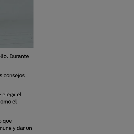
ollo. Durante
os consejos
elegir el
como el
o que
nmune y dar un