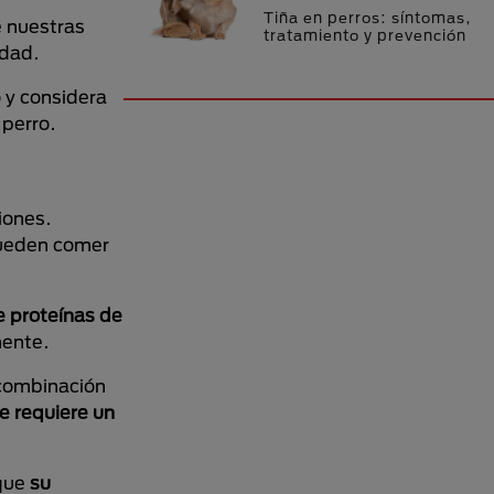
Tiña en perros: síntomas,
e nuestras
tratamiento y prevención
idad.
 y considera
 perro.
iones.
ueden comer
e proteínas de
mente.
 combinación
e requiere un
 que
su