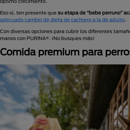
óptimo crecimiento.
Eso sí, ten presente que
su etapa de “bebe perruno” a
adecuado cambio de dieta de cachorro a la de adulto
.
Con diversas opciones para cubrir los diferentes tamañ
manos con PURINA®. ¡No busques más!
Comida premium para perro