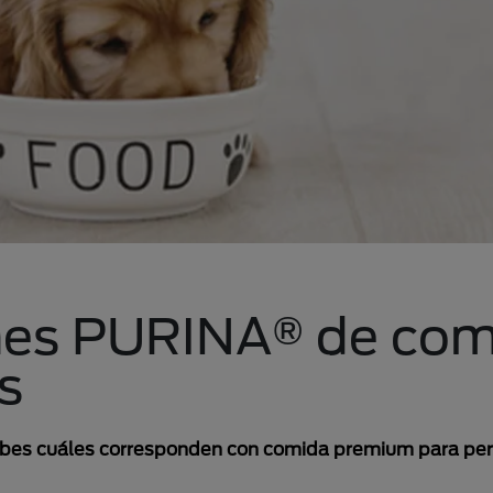
ones PURINA® de co
s
sabes cuáles corresponden con comida premium para pe