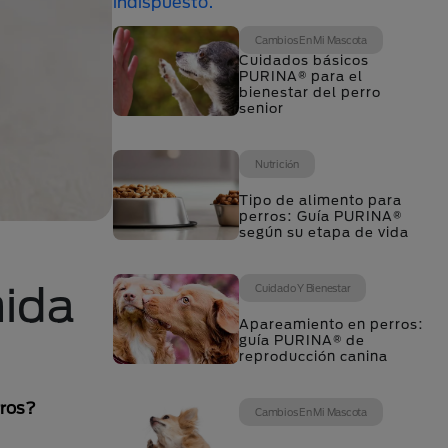
Cambios En Mi Mascota
Cuidados básicos
PURINA® para el
bienestar del perro
senior
Nutrición
Tipo de alimento para
perros: Guía PURINA®
según su etapa de vida
mida
Cuidado Y Bienestar
Apareamiento en perros:
guía PURINA® de
reproducción canina
rros?
Cambios En Mi Mascota