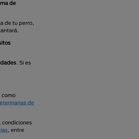
gama de
ta de tu perro,
cantará.
sitos
sidades
. Si es
, como
eterinarias de
, condiciones
gias
, entre