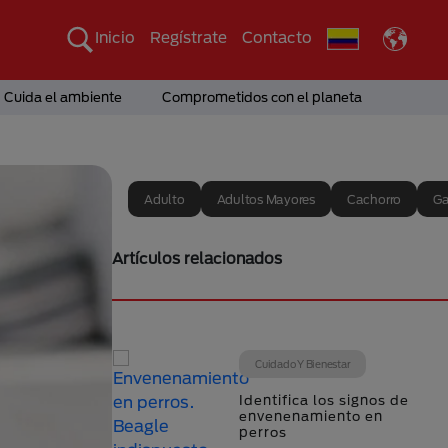
Inicio
Regístrate
Contacto
Cuida el ambiente
Comprometidos con el planeta
Adulto
Adultos Mayores
Cachorro
Ga
Artículos relacionados
Cuidado Y Bienestar
Identifica los signos de
envenenamiento en
perros