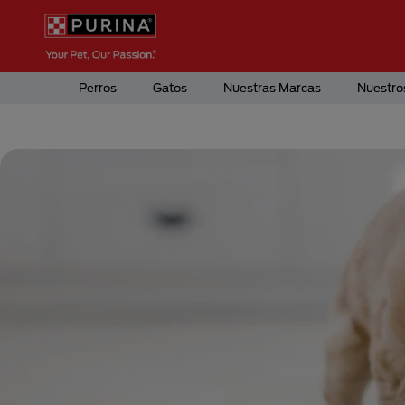
Pasar al contenido principal
Menú Secundario Purina
Menú Principal Purina
Perros
Gatos
Nuestras Marcas
Nuestro