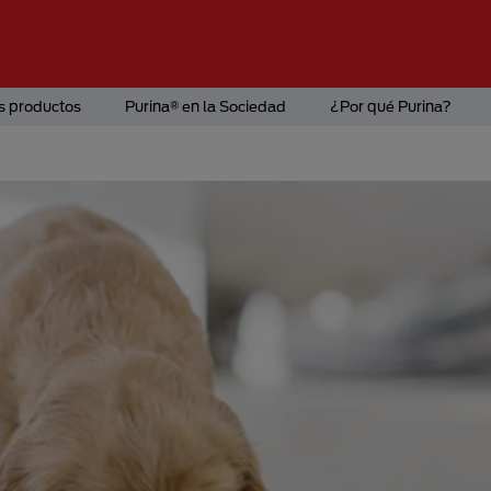
s productos
Purina® en la Sociedad
¿Por qué Purina?