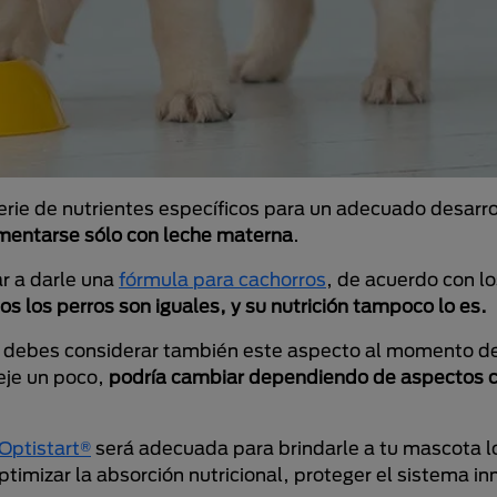
 serie de nutrientes específicos para un adecuado desarr
imentarse sólo con leche materna
.
r a darle una
fórmula para cachorros
, de acuerdo con l
os los perros son iguales, y su nutrición tampoco lo es.
 debes considerar también este aspecto al momento de 
eje un poco,
podría cambiar dependiendo de aspectos 
Optistart®
será adecuada para brindarle a tu mascota l
ptimizar la absorción nutricional, proteger el sistema i