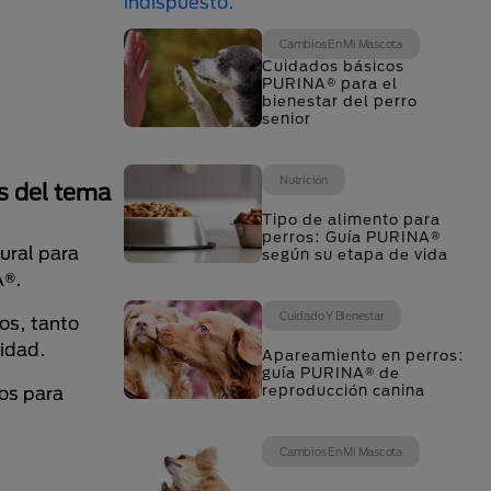
Cambios En Mi Mascota
Cuidados básicos
PURINA® para el
bienestar del perro
senior
Nutrición
ás del tema
Tipo de alimento para
perros: Guía PURINA®
ural para
según su etapa de vida
A®.
Cuidado Y Bienestar
os, tanto
idad.
Apareamiento en perros:
guía PURINA® de
reproducción canina
os para
Cambios En Mi Mascota