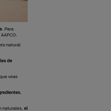
e
. Para
la AAFCO.
nto natural
ales de
 que veas
.
gredientes
,
n naturales,
el