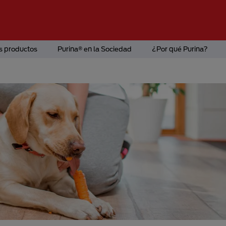
s productos
Purina® en la Sociedad
¿Por qué Purina?