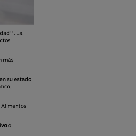
nidad". La
uctos
ón más
 en su estado
tico,
e Alimentos
ivo
o