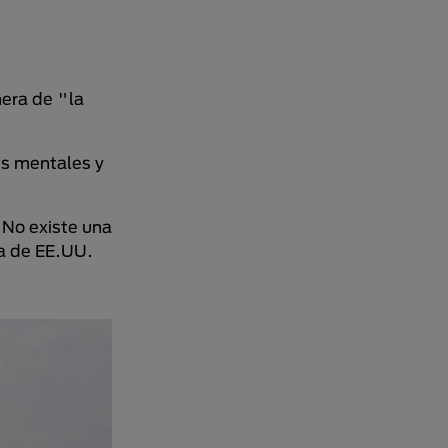
nera de "la
es mentales y
 No existe una
ra de EE.UU.