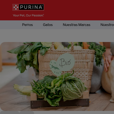
Pasar al contenido principal
Menú Secundario Purina
Menú Principal Purina
Perros
Gatos
Nuestras Marcas
Nuestro