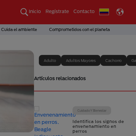
Inicio
Regístrate
Contacto
Cuida el ambiente
Comprometidos con el planeta
Adulto
Adultos Mayores
Cachorro
Ga
Artículos relacionados
Cuidado Y Bienestar
Identifica los signos de
envenenamiento en
perros