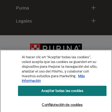
Purina
Legales
Al hacer clic en “Aceptar todas las cookies”,
usted acepta que las cookies se guarden en su
dispositivo para mejorar la navegación del sitio,
analizar el uso del mismo, y colaborar con
Menu Footer Secundario Purina
nuestros estudios para marketing.
Más
información
Aceptar todas las cookies
All Nestlé Purina trademarks owned by Société des Produits Nestlé S.A.,
Vevey, Switzerland or are used with permission.
Politicas de privacidad
Configuración de cookies