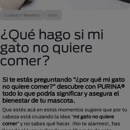
Cuidado Y Bienestar
Gato
¿Qué hago si mi
gato no quiere
comer?
Si te estás preguntando “¿por qué mi gato
no quiere comer?” descubre con PURINA®
todo lo que podría significar y asegura el
bienestar de tu mascota.
Que estés acá en estos momentos sugiere que por tu
cabeza está cruzando la idea “
mi gato no quiere
comer
” y no sabes qué hacer. ¡No te alarmes!, has