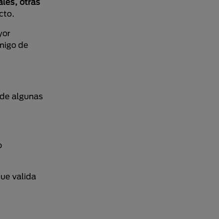
les, otras
cto.
yor
migo de
 de algunas
o
ue valida