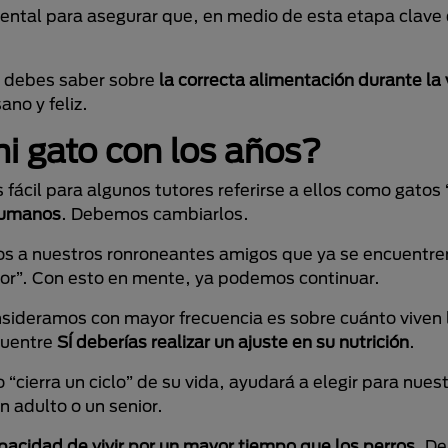
ntal para asegurar que, en medio de esta etapa clave 
e debes saber sobre
la correcta alimentación durante la 
no y feliz.
i gato con los años?
fácil para algunos tutores referirse a ellos como gatos 
humanos
. Debemos cambiarlos.
rnos a nuestros ronroneantes amigos que ya se encuentre
nior”. Con esto en mente, ya podemos continuar.
nsideramos con mayor frecuencia es sobre cuánto viven 
cuentre
SÍ deberías realizar un ajuste en su nutrición
.
cierra un ciclo” de su vida, ayudará a elegir para nuest
n adulto o un senior.
apacidad de vivir por un mayor tiempo que los perros
. D