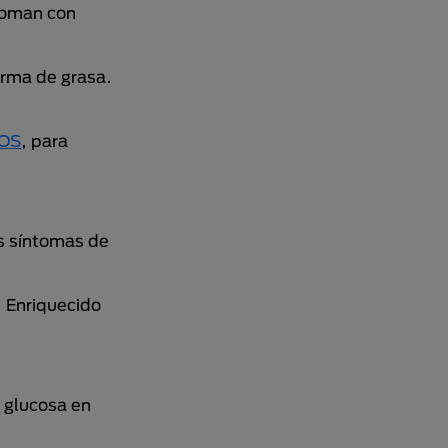
 toman con
orma de grasa.
TOS
, para
os síntomas de
. Enriquecido
e glucosa en