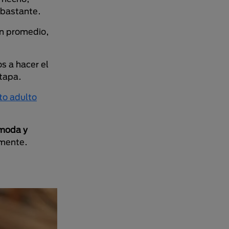
 bastante.
en promedio,
os a hacer el
tapa.
to adulto
ómoda y
amente.