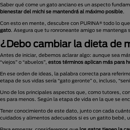
Saber qué come un gato anciano es un aspecto fundame
bienestar del michi se mantendrá al máximo posible
.
Con esto en mente, descubre con PURINA® todo lo qu
gato
. Asegura que tu ronroneante amigo se mantenga sa
¿Debo cambiar la dieta de m
Antes de iniciar, debemos aclarar algo: aunque sea más 
“viejos” o “abuelos”,
estos términos aplican más para 
En ese orden de ideas, la palabra correcta para referi
etapa de sus vidas sería “gato geronte” o, incluso, “se
Uno de los principales aspectos que, como tutores, co
es para menos. Según la etapa de vida en la que se en
Tener conocimiento de este dato, junto con cada cuánto “
cuidados y alimentos adecuados si es un gatito bebé, u
Para empezar, consideremos que
los gatos tienen la c