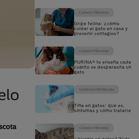
Cuidado Y Bienestar
Gripe felina: ¿cómo
cuidar al gato en casa y
prevenir contagios?
Cuidado Y Bienestar
PURINA® te enseña cada
cuánto se desparasita un
gato
elo
Cambios En Mi Mascota
Tiña en gatos: qué es,
síntomas y cómo tratarla
scota
Cuidado Y Bienestar