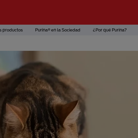
s productos
Purina® en la Sociedad
¿Por qué Purina?