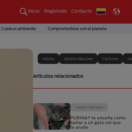
Inicio
Regístrate
Contacto
Cuida el ambiente
Comprometidos con el planeta
Adulto
Adultos Mayores
Cachorro
Ga
Artículos relacionados
Cuidado Y Bienestar
PURINA® te enseña cómo
bañar a un gato sin que
te arañe