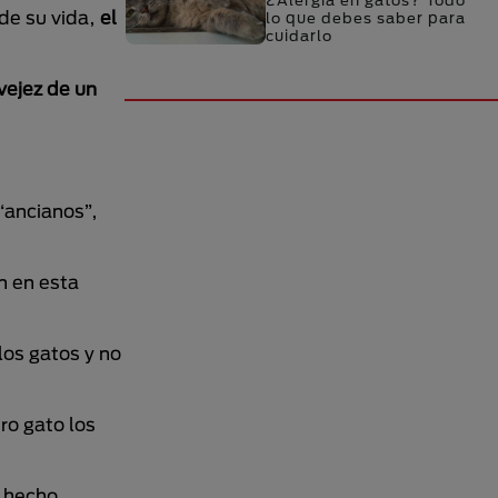
¿Alergia en gatos? Todo
de su vida,
el
lo que debes saber para
cuidarlo
vejez de un
“ancianos”,
n en esta
los gatos y no
ro gato los
e hecho,