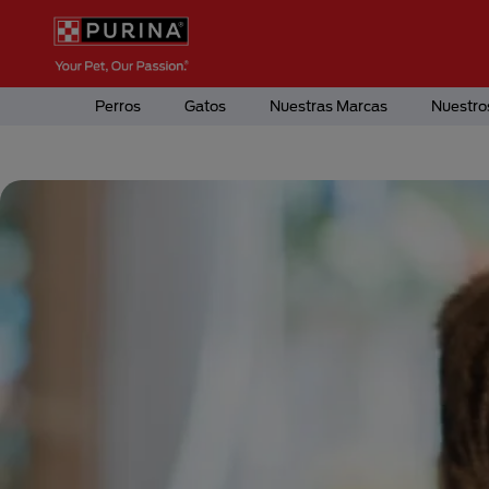
Pasar al contenido principal
Menú Secundario Purina
Menú Principal Purina
Perros
Gatos
Nuestras Marcas
Nuestro