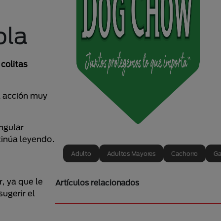
ola
colitas
a acción muy
ingular
tinúa leyendo.
Adulto
Adultos Mayores
Cachorro
Ga
, ya que le
Artículos relacionados
sugerir el