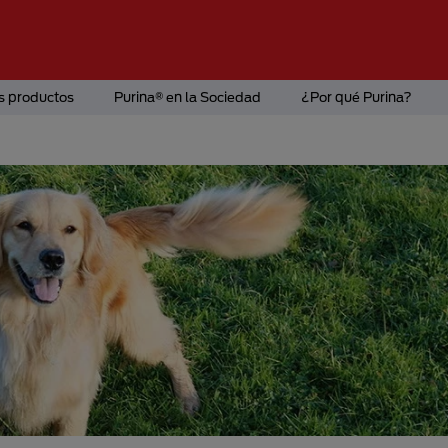
s productos
Purina® en la Sociedad
¿Por qué Purina?