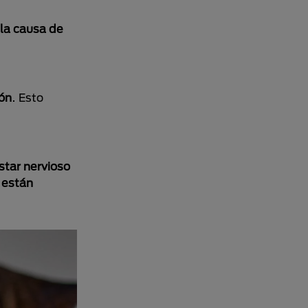
la causa de
ión
. Esto
star nervioso
e
están