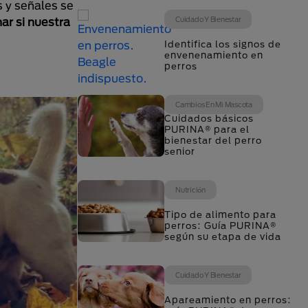
s y señales se
Cuidado Y Bienestar
ar si nuestra
Identifica los signos de
envenenamiento en
perros
Cambios En Mi Mascota
Cuidados básicos
PURINA® para el
bienestar del perro
senior
Nutrición
Tipo de alimento para
perros: Guía PURINA®
según su etapa de vida
Cuidado Y Bienestar
Apareamiento en perros: