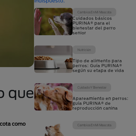
Cambios En Mi Mascota
Cuidados básicos
PURINA® para el
bienestar del perro
senior
Nutrición
Tipo de alimento para
perros: Guía PURINA®
según su etapa de vida
o que
Cuidado Y Bienestar
Apareamiento en perros:
guía PURINA® de
reproducción canina
ascota como
Cambios En Mi Mascota