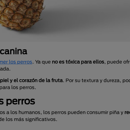
 canina
mer los perros
. Ya que
no es tóxica para ellos
, puede of
uada.
 piel y el corazón de la fruta
. Por su textura y dureza, po
 para los perros.
s perros
s a los humanos, los perros pueden consumir piña y
re
e los más significativos.