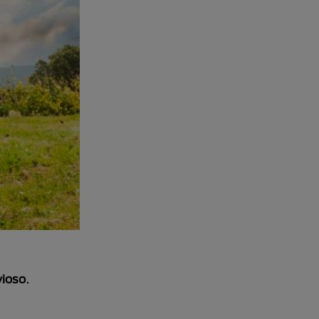
vioso
.