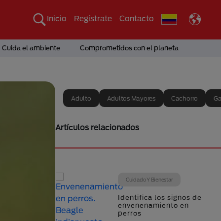
Inicio
Regístrate
Contacto
Cuida el ambiente
Comprometidos con el planeta
Adulto
Adultos Mayores
Cachorro
Ga
Artículos relacionados
Cuidado Y Bienestar
Identifica los signos de
envenenamiento en
perros