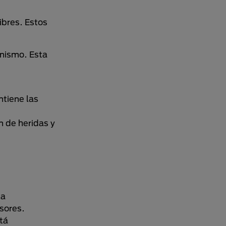
ibres. Estos
anismo. Esta
ntiene las
n de heridas y
la
sores.
tá