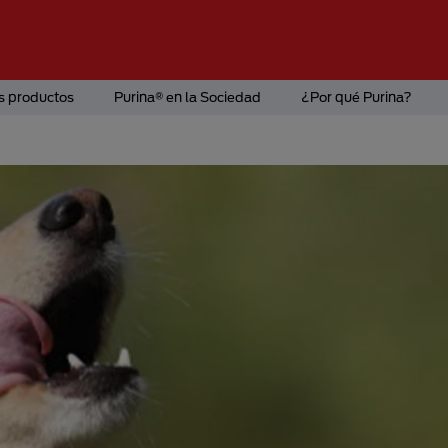
s productos
Purina® en la Sociedad
¿Por qué Purina?