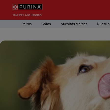
Pasar al contenido principal
Menú Secundario Purina
Menú Principal Purina
Perros
Gatos
Nuestras Marcas
Nuestro