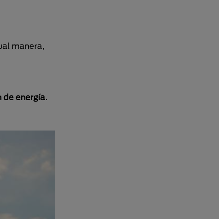
gual manera,
n de energía
.