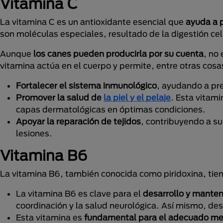
Vitamina C
La vitamina C es un antioxidante esencial que
ayuda a p
son moléculas especiales, resultado de la digestión ce
Aunque
los canes pueden producirla por su cuenta
, no
vitamina actúa en el cuerpo y permite, entre otras cosa
Fortalecer el sistema inmunológico
, ayudando a pr
Promover la salud de
la piel y el pelaje
. Esta vitami
capas dermatológicas en óptimas condiciones.
Apoyar la reparación de tejidos
, contribuyendo a su
lesiones.
Vitamina B6
La vitamina B6, también conocida como piridoxina, tien
La vitamina B6 es clave para el
desarrollo y manten
coordinación y la salud neurológica. Así mismo, de
Esta vitamina es
fundamental para el adecuado me