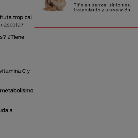
Tiña en perros: síntomas,
tratamiento y prevención
 fruta tropical
i mascota?
os? ¿Tiene
vitamina C y
l metabolismo
yuda a