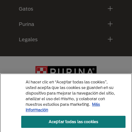
Gatos
Purina
Legales
Al hacer clic en “Aceptar todas las cookies”,
usted acepta que las cookies se guarden en su
dispositivo para mejorar la navegación del sitio,
analizar el uso del mismo, y colaborar con
Menu Footer Secundario Purina
nuestros estudios para marketing.
Más
información
Aceptar todas las cookies
All Nestlé Purina trademarks owned by Société des Produits Nestlé S.A.,
Vevey, Switzerland or are used with permission.