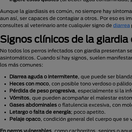
Aunque la giardiasis es común, no siempre hay síntom
aun así, ser capaces de contagiar a otros. Por eso es 
consultes al veterinario ante cualquier signo de
diarrea
Signos clínicos de la giardia
No todos los perros infectados con giardia presentan se
asintomáticos. Cuando sí hay signos, suelen manifesta
los más comunes:
Diarrea aguda o intermitente
, que puede ser blanda
Heces con moco
, con posible tono verdoso o pálido
Pérdida de peso progresiva
, especialmente si la in
Vómitos
, que pueden acompañar el malestar esto
Gases abdominales
o flatulencia excesiva, con mol
Letargo o falta de energía
; poco apetito.
Pelaje opaco
, condición general del cuerpo que se v
En perros vulnerables
, como cachorritos, seniors o aqu