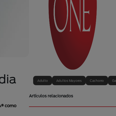
dia
Adulto
Adultos Mayores
Cachorro
Ga
Artículos relacionados
NA® como