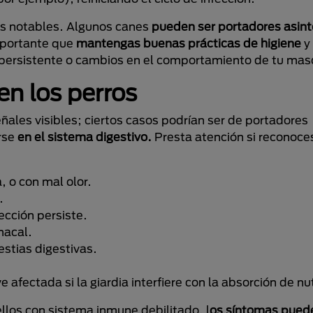
as notables. Algunos canes
pueden ser portadores asin
importante que
mantengas buenas prácticas de higiene
y
persistente o cambios en el comportamiento de tu mas
 en los perros
ñales visibles; ciertos casos podrían ser de portadores
rse
en el sistema digestivo.
Presta atención si reconoce
, o con mal olor.
.
fección persiste.
macal.
estias digestivas.
e afectada si la giardia interfiere con la absorción de nu
ellos con sistema inmune debilitado, l
os síntomas
pued