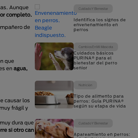
otas. Aunque
Cuidado Y Bienestar
or completo.
Identifica los signos de
envenenamiento en
compañero de
perros
Cambios En Mi Mascota
Cuidados básicos
PURINA® para el
ón que
bienestar del perro
tes en
agua,
senior
Nutrición
Tipo de alimento para
de causar los
perros: Guía PURINA®
según su etapa de vida
muy frágil y
" muy dura que
Cuidado Y Bienestar
rre si otro can
Apareamiento en perros: