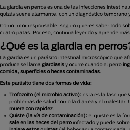
La giardia en perros es una de las infecciones intest
quizás suene alarmante, con un diagnóstico temprano y
Como tutor responsable, seguro quieres saber todo so
cuatro patas. Por eso, continúa leyendo y aprende más
¿Qué es la giardia en perros
La giardia es un parásito intestinal microscópico que af
produce se llama
giardiasis
y ocurre cuando el perro
ing
comida, superficies o heces contaminadas
.
Este parásito tiene dos formas de vida:
Trofozoíto (el microbio activo):
esta es la fase que
v
problemas de salud como la diarrea y el malestar. U
muere con rapidez
.
Quiste (la vía de contaminación):
el quiste es la f
sale en las heces del perro
infectado y puede sobre
ingiere estos quistes
(al beber agua contaminada, po