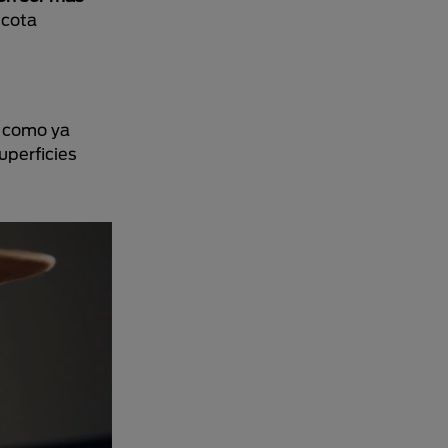
scota
, como ya
uperficies