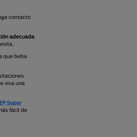
nga contacto
ción adecuada
esita.
ta que beba
sitaciones
ue viva una
E® Super
ás fácil de