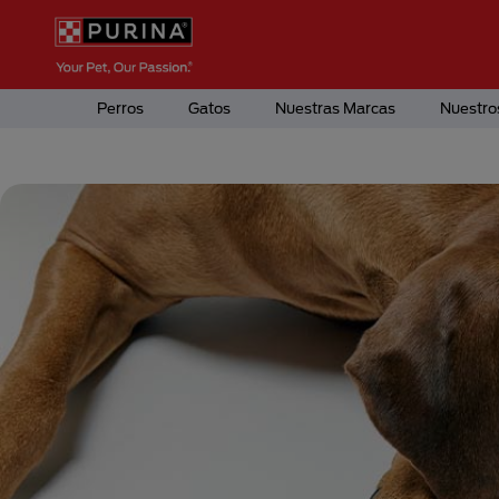
Pasar al contenido principal
Menú Secundario Purina
Menú Principal Purina
Perros
Gatos
Nuestras Marcas
Nuestro