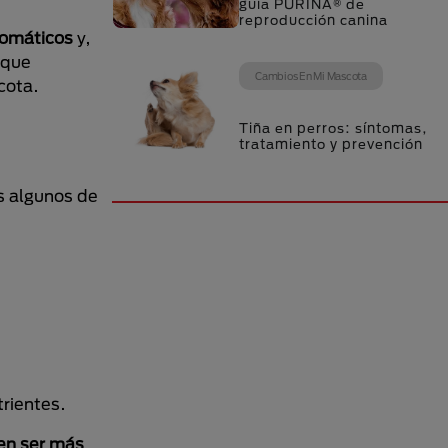
guía PURINA® de
reproducción canina
tomáticos
y,
 que
Cambios En Mi Mascota
cota.
Tiña en perros: síntomas,
tratamiento y prevención
s algunos de
trientes.
en ser más