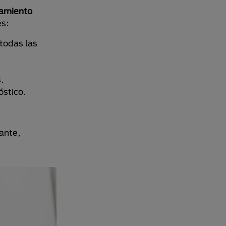
tamiento
es:
 todas las
s.
óstico.
tante,