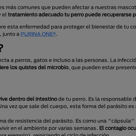
inales más comunes que pueden afectar a nuestras masc
 el
tratamiento adecuado tu perro puede recuperarse p
bre esta enfermedad para proteger el bienestar de tu 
, junto a
PURINA ONE®
.
?
ecta a perros, gatos e incluso a las personas. La infecci
iere los quistes del microbio
, que pueden estar presen
ive dentro del intestino
de tu perro. Es la responsable 
na vez que sale del cuerpo, esta forma del parásito es 
orma de resistencia del parásito. Es como una "cápsula
vivir en el ambiente por varias semanas.
El contagio ocu
r ejemplo), reiniciando el ciclo de infección.