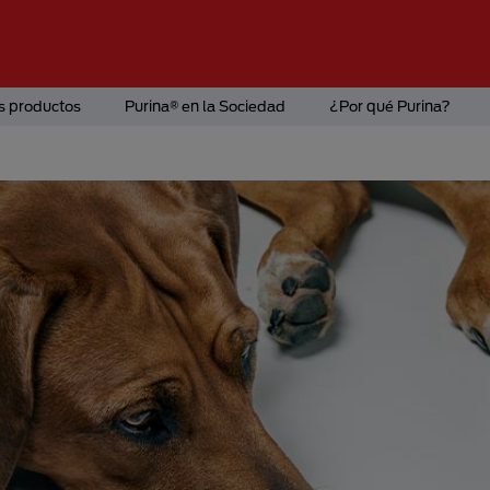
s productos
Purina® en la Sociedad
¿Por qué Purina?