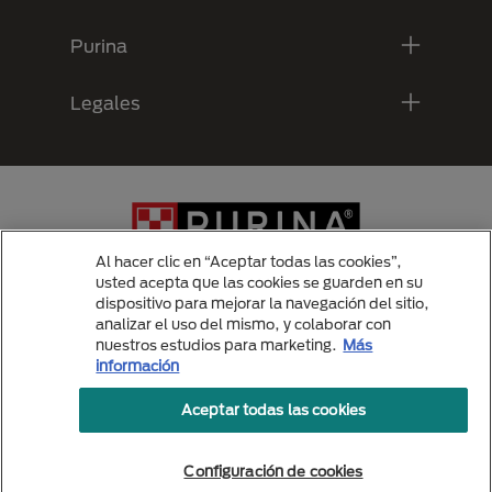
Purina
Legales
Al hacer clic en “Aceptar todas las cookies”,
usted acepta que las cookies se guarden en su
dispositivo para mejorar la navegación del sitio,
analizar el uso del mismo, y colaborar con
Menu Footer Secundario Purina
nuestros estudios para marketing.
Más
información
Aceptar todas las cookies
All Nestlé Purina trademarks owned by Société des Produits Nestlé S.A.,
Vevey, Switzerland or are used with permission.
Politicas de privacidad
Configuración de cookies