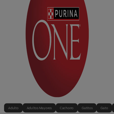
Adulto
Adultos Mayores
Cachorro
Gatitos
Gato