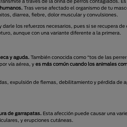
ransmite a través de la orina de perros contagiados. E
r humanos.
Tras verse afectado el organismo de tu mas
tos, diarrea, fiebre, dolor muscular y convulsiones.
 darle los refuerzos necesarios, pues si se recupera de
uturo, aunque con una variante diferente a la primera.
seca y aguda.
También conocida como “tos de las perrer
por vía aérea, y
es más común cuando los animales co
as, expulsión de flemas, debilitamiento y pérdida de a
ura de garrapatas.
Esta afección puede causar una vari
iculares, y erupciones cutáneas.