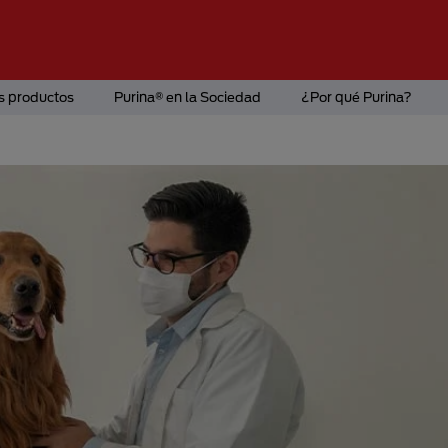
s productos
Purina® en la Sociedad
¿Por qué Purina?