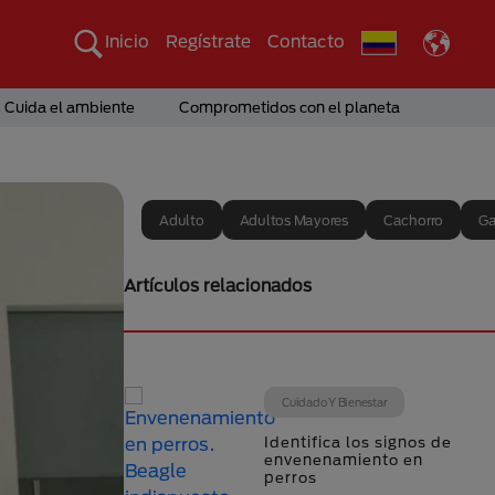
Inicio
Regístrate
Contacto
Cuida el ambiente
Comprometidos con el planeta
Adulto
Adultos Mayores
Cachorro
Ga
Artículos relacionados
Cuidado Y Bienestar
Identifica los signos de
envenenamiento en
perros