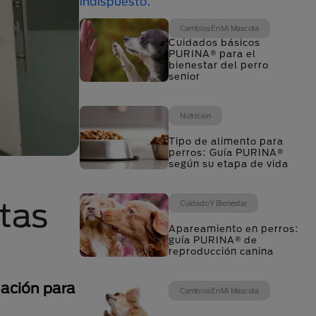
Cambios En Mi Mascota
Cuidados básicos
PURINA® para el
bienestar del perro
senior
Nutrición
Tipo de alimento para
perros: Guía PURINA®
según su etapa de vida
tas
Cuidado Y Bienestar
Apareamiento en perros:
guía PURINA® de
reproducción canina
nación para
Cambios En Mi Mascota