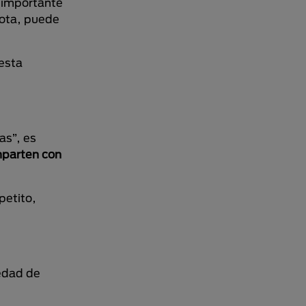
s importante
cota, puede
 esta
as”, es
mparten con
petito,
edad de