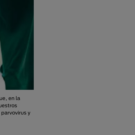
ue, en la
nuestros
 parvovirus y