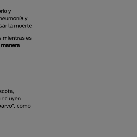
rio y
, neumonía y
sar la muerte.
s mientras es
e manera
scota,
 incluyen
“parvo”, como