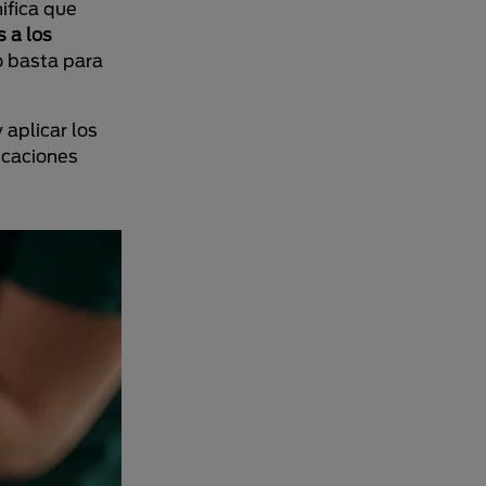
ifica que
s a los
o basta para
 aplicar los
dicaciones