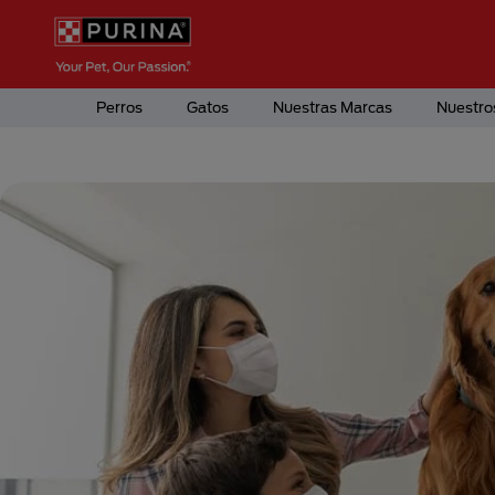
Pasar al contenido principal
Menú Secundario Purina
Menú Principal Purina
Perros
Gatos
Nuestras Marcas
Nuestro