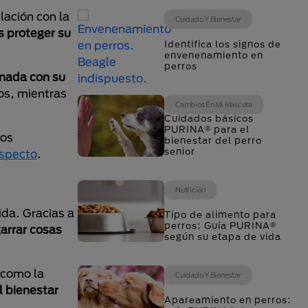
lación con la
Cuidado Y Bienestar
s proteger su
Identifica los signos de
envenenamiento en
perros
onada con su
los, mientras
Cambios En Mi Mascota
Cuidados básicos
PURINA® para el
mos
bienestar del perro
senior
especto
.
Nutrición
da. Gracias a
Tipo de alimento para
perros: Guía PURINA®
arrar cosas
según su etapa de vida
 como la
Cuidado Y Bienestar
l bienestar
Apareamiento en perros: