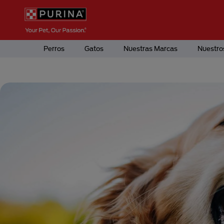
Pasar al contenido principal
Menú Secundario Purina
Menú Principal Purina
Perros
Gatos
Nuestras Marcas
Nuestro