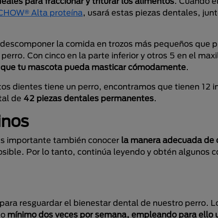
deales para fraccionar y triturar los alimentos
. Cuando el
CHOW® Alta proteína
, usará estas piezas dentales, junt
 a descomponer la comida en trozos más pequeños que 
erro. Con cinco en la parte inferior y otros 5 en el maxil
ra que tu mascota pueda masticar cómodamente
.
s dientes tiene un perro, encontramos que tienen 12 in
tal de
42 piezas dentales permanentes
.
inos
es importante también conocer
la manera adecuada de 
sible. Por lo tanto, continúa leyendo y obtén algunos 
ara resguardar el bienestar dental de nuestro perro. Lo
bo
mínimo dos veces por semana, empleando para ello 