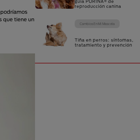
guía PURINA® de
reproducción canina
e podríamos
s que tiene un
Cambios En Mi Mascota
Tiña en perros: síntomas,
tratamiento y prevención