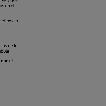
os en el
defensa o
osos de los
íbula
.
 que el