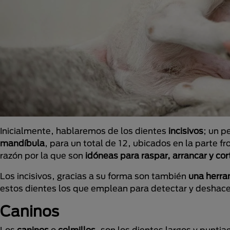
Inicialmente, hablaremos de los dientes
incisivos
; un p
mandíbula
, para un total de 12, ubicados en la parte f
razón por la que son
idóneas para raspar, arrancar y co
Los incisivos, gracias a su forma son también
una herra
estos dientes los que emplean para detectar y deshace
Caninos
Los
caninos
o
colmillos
, son los dientes largos y puntia