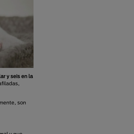
ar y seis en la
afiladas,
mente, son
imal y que