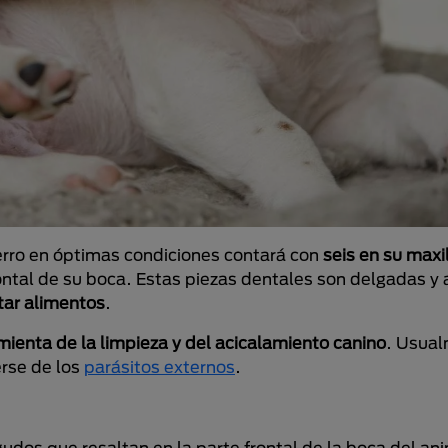
erro en óptimas condiciones contará con
seis en su maxil
rontal de su boca. Estas piezas dentales son delgadas y 
rtar alimentos
.
mienta de la limpieza y del acicalamiento canino
. Usual
rse de los
parásitos externos
.
gudos que resaltan en la parte frontal de la boca del an