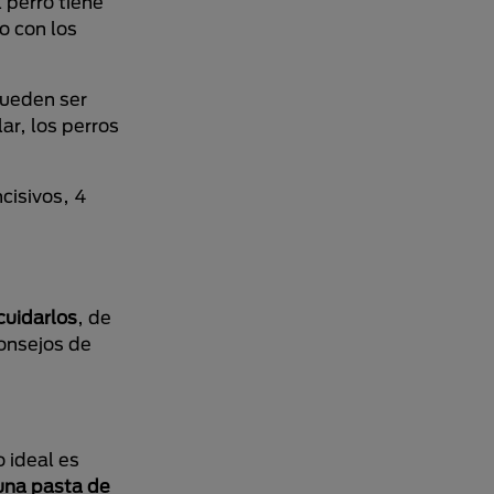
 perro tiene
o con los
pueden ser
ar, los perros
cisivos, 4
cuidarlos
, de
consejos de
 ideal es
una pasta de