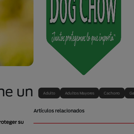
ne un
Adulto
Adultos Mayores
Cachorro
Ga
Artículos relacionados
roteger su