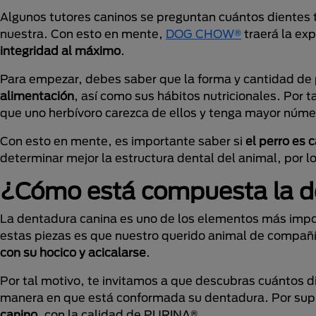
Algunos tutores caninos se preguntan cuántos dientes tie
nuestra. Con esto en mente,
DOG CHOW®
traerá la exp
integridad al máximo
.
Para empezar, debes saber que la forma y cantidad de 
alimentación
, así como sus hábitos nutricionales. Por 
que uno herbívoro carezca de ellos y tenga mayor núme
Con esto en mente, es importante saber si
el perro es 
determinar mejor la estructura dental del animal, por lo
¿Cómo está compuesta la de
La dentadura canina es uno de los elementos más impor
estas piezas es que nuestro querido animal de compa
con su hocico y acicalarse
.
Por tal motivo, te invitamos a que descubras cuántos di
manera en que está conformada su dentadura. Por sup
canino
, con la calidad de PURINA®.