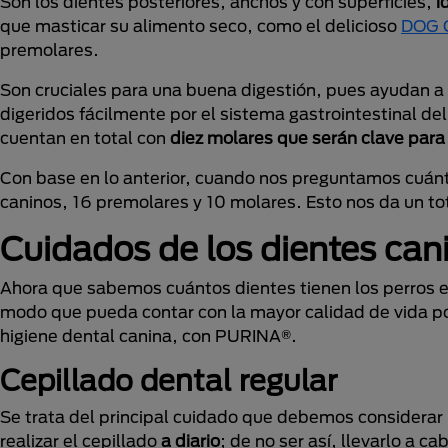
Son los dientes posteriores, anchos y con superficies,
i
que masticar su alimento seco, como el delicioso
DOG 
premolares.
Son cruciales para una buena digestión, pues ayudan
digeridos fácilmente por el sistema gastrointestinal del p
cuentan en total con
diez molares que serán clave pa
Con base en lo anterior, cuando nos preguntamos cuánto
caninos, 16 premolares y 10 molares. Esto nos da un to
Cuidados de los dientes can
Ahora que sabemos cuántos dientes tienen los perros 
modo que pueda contar con la mayor calidad de vida po
higiene dental canina, con PURINA®.
Cepillado dental regular
Se trata del principal cuidado que debemos considerar p
realizar el cepillado
a diario
; de no ser así, llevarlo a ca