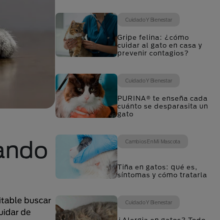
Cuidado Y Bienestar
Gripe felina: ¿cómo
cuidar al gato en casa y
prevenir contagios?
Cuidado Y Bienestar
PURINA® te enseña cada
cuánto se desparasita un
gato
uando
Cambios En Mi Mascota
Tiña en gatos: qué es,
síntomas y cómo tratarla
itable buscar
Cuidado Y Bienestar
uidar de