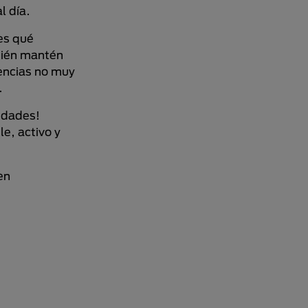
l día.
es qué
mbién mantén
encias no muy
.
idades!
e, activo y
en