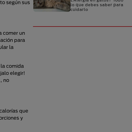
¿Alergia en gatos? Todo
lto según sus
lo que debes saber para
cuidarlo
da comer un
tación para
lar la
 la comida
alo elegir!
, no
calorías que
orciones y