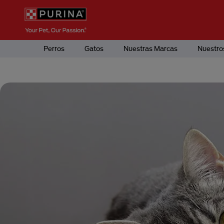
Pasar al contenido principal
Menú Secundario Purina
Menú Principal Purina
Perros
Gatos
Nuestras Marcas
Nuestro