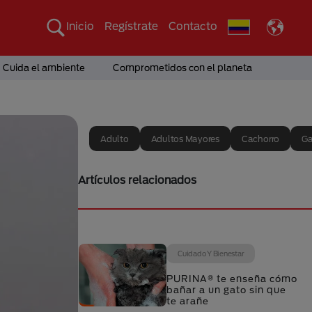
Inicio
Regístrate
Contacto
Cuida el ambiente
Comprometidos con el planeta
Adulto
Adultos Mayores
Cachorro
Ga
Artículos relacionados
Cuidado Y Bienestar
PURINA® te enseña cómo
bañar a un gato sin que
te arañe