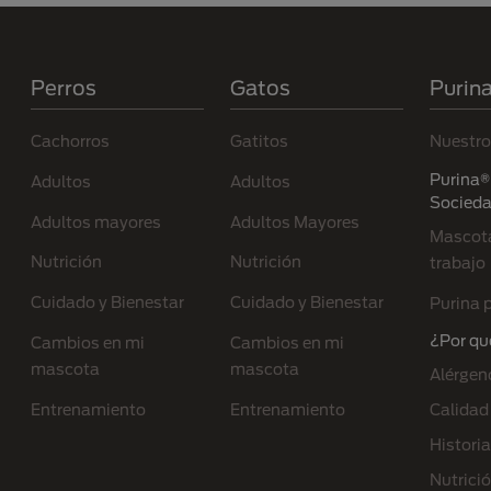
Menú Footer Purina
Perros
Gatos
Purin
Cachorros
Gatitos
Nuestro
Purina® 
Adultos
Adultos
Socied
Adultos mayores
Adultos Mayores
Mascota
Nutrición
Nutrición
trabajo
Cuidado y Bienestar
Cuidado y Bienestar
Purina p
¿Por qu
Cambios en mi
Cambios en mi
mascota
mascota
Alérgen
Entrenamiento
Entrenamiento
Calidad
Historia
Nutrici