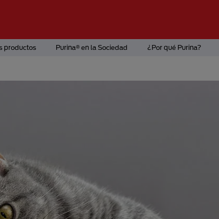
s productos
Purina® en la Sociedad
¿Por qué Purina?