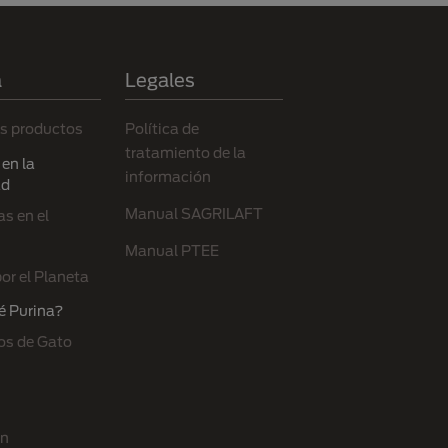
a
Legales
s productos
Política de
tratamiento de la
en la
información
ad
Manual SAGRILAFT
s en el
Manual PTEE
or el Planeta
é Purina?
os de Gato
ón