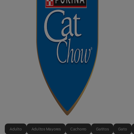
Adulto
Adultos Mayores
Cachorro
Gatitos
Gato