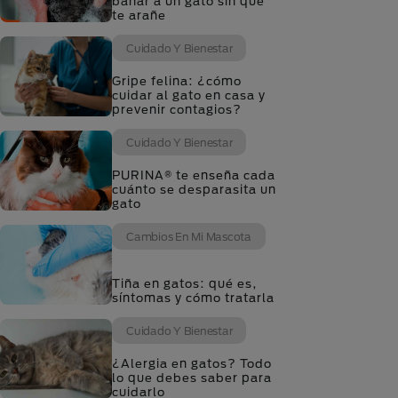
bañar a un gato sin que
te arañe
Cuidado Y Bienestar
Gripe felina: ¿cómo
cuidar al gato en casa y
prevenir contagios?
Cuidado Y Bienestar
PURINA® te enseña cada
cuánto se desparasita un
gato
Cambios En Mi Mascota
Tiña en gatos: qué es,
síntomas y cómo tratarla
Cuidado Y Bienestar
¿Alergia en gatos? Todo
lo que debes saber para
cuidarlo