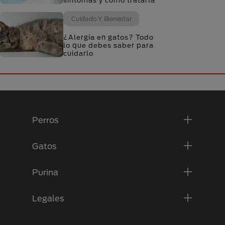
síntomas y cómo tratarla
Cuidado Y Bienestar
¿Alergia en gatos? Todo
lo que debes saber para
cuidarlo
Menú Footer Purina
Perros
Gatos
Purina
Legales