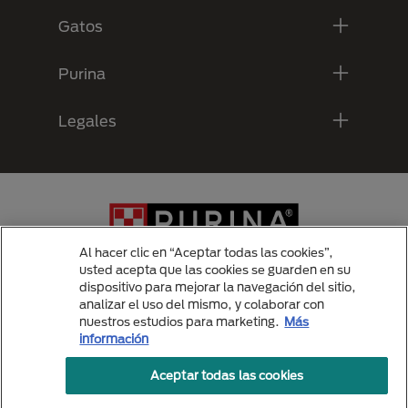
Gatos
Purina
Legales
Al hacer clic en “Aceptar todas las cookies”,
usted acepta que las cookies se guarden en su
dispositivo para mejorar la navegación del sitio,
analizar el uso del mismo, y colaborar con
Menu Footer Secundario Purina
nuestros estudios para marketing.
Más
información
Aceptar todas las cookies
All Nestlé Purina trademarks owned by Société des Produits Nestlé S.A.,
Vevey, Switzerland or are used with permission.