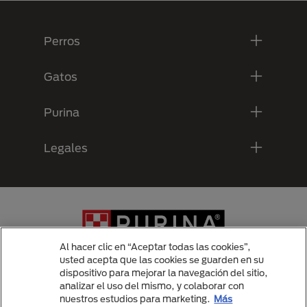
Menú Footer Purina
Perros
Gatos
Purina
Legales
Al hacer clic en “Aceptar todas las cookies”,
usted acepta que las cookies se guarden en su
dispositivo para mejorar la navegación del sitio,
analizar el uso del mismo, y colaborar con
Menu Footer Secundario Purina
nuestros estudios para marketing.
Más