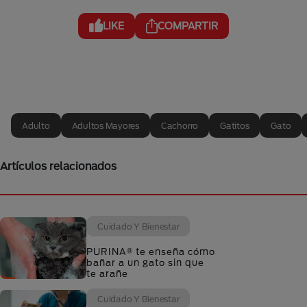
LIKE
COMPARTIR
Adulto
Adultos Mayores
Cachorro
Gatitos
Gato
Artículos relacionados
Cuidado Y Bienestar
PURINA® te enseña cómo
bañar a un gato sin que
te arañe
Cuidado Y Bienestar