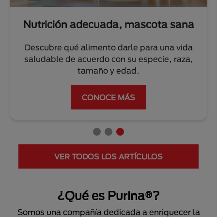
ición adecuada, mascota sana
E
bre qué alimento darle para una vida
Conoce lo
able de acuerdo con su especie, raza,
par
tamaño y edad.
CONOCE MÁS
VER TODOS LOS ARTÍCULOS
¿Qué es Purina®?
Somos una compañía dedicada a enriquecer la