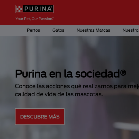
Pasar al contenido principal
Menú Secundario Purina
Menú Principal Purina
Perros
Gatos
Nuestras Marcas
Nuestro