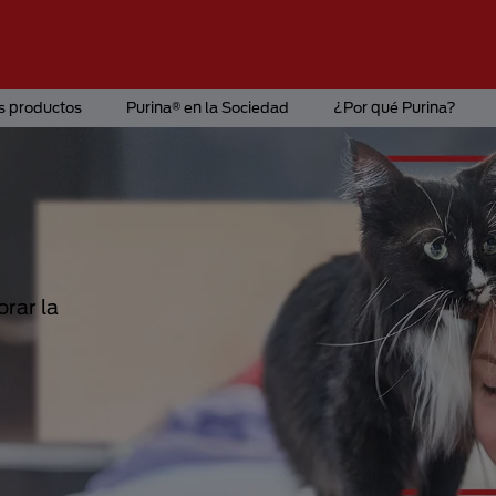
s productos
Purina® en la Sociedad
¿Por qué Purina?
Conoce más