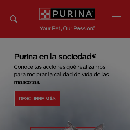
Pasar al contenido principal
Menú Secundario Purina
Menú Principal Purina
Purina en la sociedad®
Conoce las acciones qué realizamos
para mejorar la calidad de vida de las
mascotas.
DESCUBRE MÁS