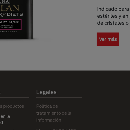
Indicado para 
estériles y en
de cristales o
Ver más
a
Legales
s productos
Política de
tratamiento de la
en la
información
ad