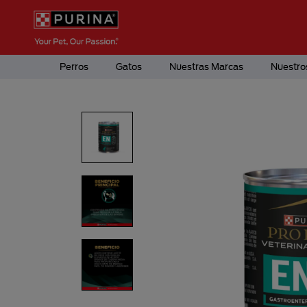
Pasar al contenido principal
Menú Secundario Purina
Menú Principal Purina
Perros
Gatos
Nuestras Marcas
Nuestro