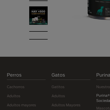
Menú Footer Purina
Perros
Gatos
Purin
Cachorros
Gatitos
Nuestro
Purina® 
Adultos
Adultos
Socied
Adultos mayores
Adultos Mayores
Mascota