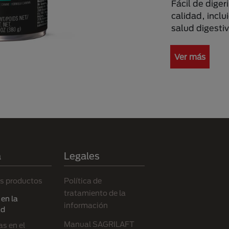
Fácil de diger
calidad, inclu
salud digestiv
Ver más
a
Legales
s productos
Política de
tratamiento de la
en la
información
ad
Manual SAGRILAFT
s en el