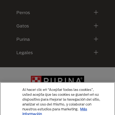
Menú Footer Purina
Perros
Gatos
Purina
Legales
Al hacer clic en “Aceptar todas las cookies”,
usted acepta que las cookies se guarden en su
dispositivo para mejorar la navegación del sitio,
analizar el uso del mismo, y colaborar con
Menu Footer Secundario Purina
nuestros estudios para marketing.
Más
información