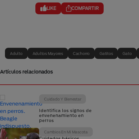
LIKE
COMPARTIR
Adulto
Adultos Mayores
Cachorro
Gatitos
Gato
Artículos relacionados
Cuidado Y Bienestar
Identifica los signos de
envenenamiento en
perros
Cambios En Mi Mascota
Cuidados básicos