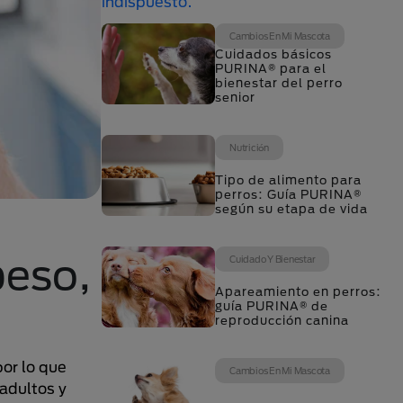
Cambios En Mi Mascota
Cuidados básicos
PURINA® para el
bienestar del perro
senior
Nutrición
Tipo de alimento para
perros: Guía PURINA®
según su etapa de vida
peso,
Cuidado Y Bienestar
Apareamiento en perros:
guía PURINA® de
reproducción canina
or lo que
Cambios En Mi Mascota
 adultos y