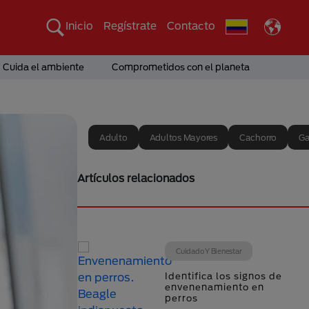
Inicio
Regístrate
Contacto
Cuida el ambiente
Comprometidos con el planeta
Adulto
Adultos Mayores
Cachorro
Ga
Artículos relacionados
Cuidado Y Bienestar
Identifica los signos de
envenenamiento en
perros