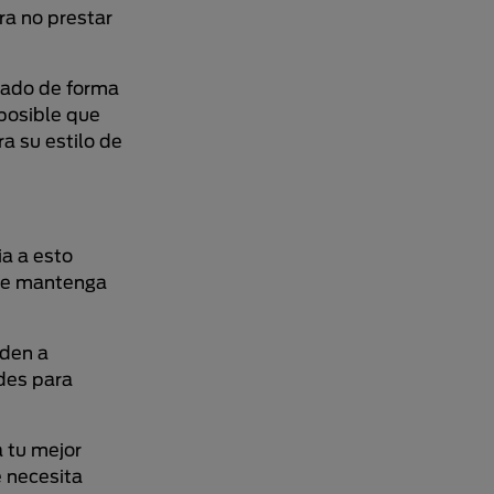
ra no prestar
tado de forma
 posible que
a su estilo de
a a esto
 te mantenga
uden a
des para
a tu mejor
 necesita