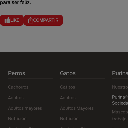
para ser feliz.
LIKE
COMPARTIR
Menú Footer Purina
Perros
Gatos
Purin
Cachorros
Gatitos
Nuestro
Purina® 
Adultos
Adultos
Socied
Adultos mayores
Adultos Mayores
Mascota
Nutrición
Nutrición
trabajo