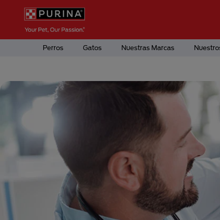
Pasar al contenido principal
Menú Secundario Purina
Menú Principal Purina
Perros
Gatos
Nuestras Marcas
Nuestro