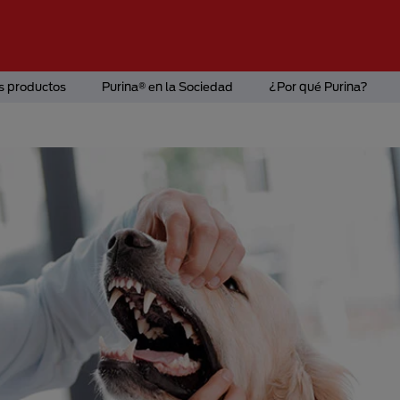
s productos
Purina® en la Sociedad
¿Por qué Purina?