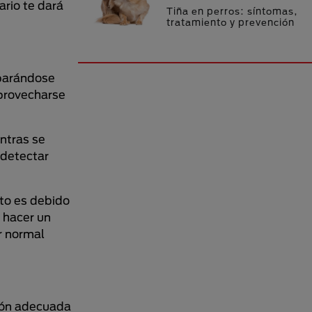
ario te dará
Tiña en perros: síntomas,
tratamiento y prevención
eparándose
aprovecharse
ntras se
 detectar
to es debido
 hacer un
r normal
ión adecuada