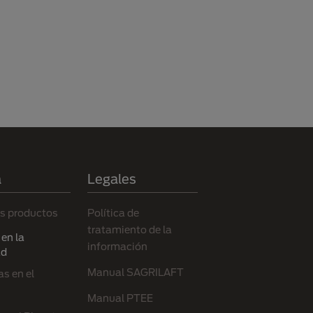
a
Legales
s productos
Política de
tratamiento de la
en la
información
ad
Manual SAGRILAFT
s en el
Manual PTEE