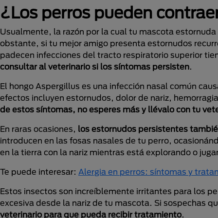
¿Los perros pueden contraer
Usualmente, la razón por la cual tu mascota estornuda e
obstante, si tu mejor amigo presenta estornudos recur
padecen infecciones del tracto respiratorio superior ti
consultar al veterinario si los síntomas persisten
.
El hongo Aspergillus es una infección nasal común caus
efectos incluyen estornudos, dolor de nariz, hemorragia
de estos síntomas, no esperes más y llévalo con tu vete
En raras ocasiones,
los estornudos persistentes también
introducen en las fosas nasales de tu perro, ocasion
en la tierra con la nariz mientras está explorando o jug
Te puede interesar:
Alergia en perros: síntomas y trata
Estos insectos son increíblemente irritantes para los p
excesiva desde la nariz de tu mascota. Si sospechas q
veterinario para que pueda recibir tratamiento
.