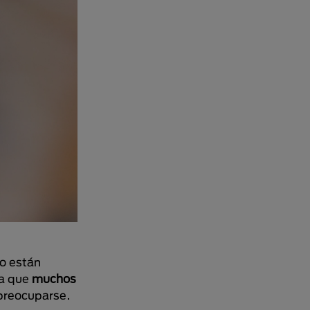
lo están
ta que
muchos
preocuparse.