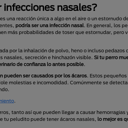
 infecciones nasales?
s una reacción única a algo en el aire o un estornudo d
rentes,
podría ser una infección nasal
. En general, los p
enen más probabilidades de toser que estornudar, pero v
ada por la inhalación de polvo, heno o incluso pedazos 
s nasales, secreción e hinchazón visible.
Si tu perro mu
rinario de confianza lo antes posible
.
 pueden ser causados ​​por los ácaros
. Estos pequeños 
ándole molestias e incomodidad. Comúnmente se detecta
ando.
miento
.
erros, tanto así que pueden llegar a causar hemorragias 
ue tu peludito puede tener ácaros nasales,
lo mejor es qu