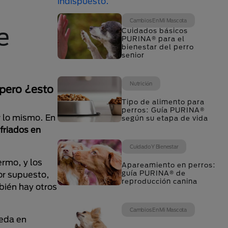
Cambios En Mi Mascota
e
Cuidados básicos
PURINA® para el
bienestar del perro
senior
Nutrición
 pero ¿esto
Tipo de alimento para
perros: Guía PURINA®
r lo mismo. En
según su etapa de vida
friados en
Cuidado Y Bienestar
rmo, y los
Apareamiento en perros:
guía PURINA® de
or supuesto,
reproducción canina
bién hay otros
Cambios En Mi Mascota
ceda en