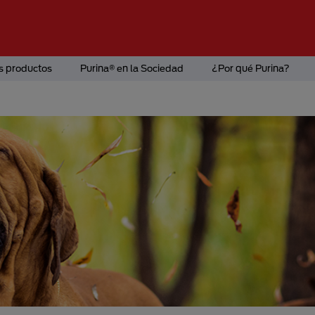
s productos
Purina® en la Sociedad
¿Por qué Purina?