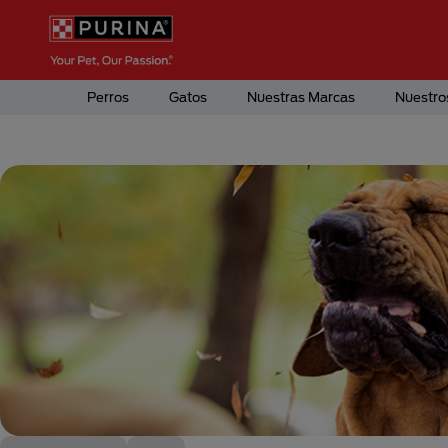
Pasar al contenido principal
Menú Secundario Purina
Menú Principal Purina
Perros
Gatos
Nuestras Marcas
Nuestro