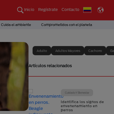
Inicio
Regístrate
Contacto
Cuida el ambiente
Comprometidos con el planeta
Adulto
Adultos Mayores
Cachorro
Ga
Artículos relacionados
Cuidado Y Bienestar
Identifica los signos de
envenenamiento en
perros