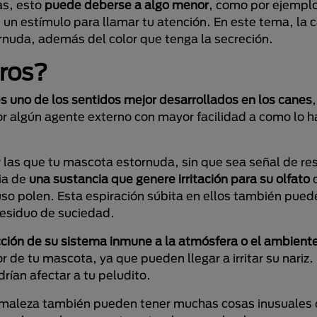
as, esto
puede deberse a algo menor
, como por ejemplo
un estímulo para llamar tu atención. En este tema, la c
ornuda, además del color que tenga la secreción.
rros?
 es uno de los sentidos mejor desarrollados en los canes
r algún agente externo con mayor facilidad a como lo ha
las que tu mascota estornuda, sin que sea señal de res
ia de
una sustancia que genere irritación para su olfato
c
luso polen. Esta espiración súbita en ellos también pue
residuo de suciedad.
ción de su sistema inmune a la atmósfera o el ambient
r de tu mascota, ya que pueden llegar a irritar su nariz
rían afectar a tu peludito.
la maleza también pueden tener muchas cosas inusuales 