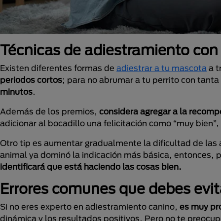
Técnicas de adiestramiento con
Existen diferentes formas de
adiestrar a tu mascota
a t
periodos cortos
; para no abrumar a tu perrito con tant
minutos
.
Además de los premios,
considera agregar a la recomp
adicionar al bocadillo una felicitación como “muy bien”
Otro tip es aumentar gradualmente la dificultad de la
animal ya dominó la indicación más básica, entonces, 
identificará que está haciendo las cosas bien.
Errores comunes que debes evit
Si no eres experto en adiestramiento canino,
es muy pr
dinámica y los resultados positivos. Pero no te preocup