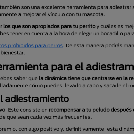
 también son una excelente herramienta para adiestrar a 
vamente a mejorar el vínculo con tu mascota.
r los que son apropiados para tu perrito
y cuáles es mejo
s tener en cuenta a la hora de elegir un bocadillo par
tos prohibidos para perros
. De esta manera podrás man
 bienestar.
erramienta para el adiestram
 debes saber que
la dinámica tiene que centrarse en la 
alladamente cómo puedes llevarlo a cabo y sacarle el m
el adiestramiento
ivo
. Este consiste en
recompensar a tu peludo después 
d de que sean cada vez más frecuentes.
premio, con algo positivo y, definitivamente, esta diná