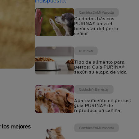
Cambios En Mi Mascota
Cuidados básicos
PURINA® para el
bienestar del perro
senior
Nutrición
Tipo de alimento para
perros: Guía PURINA®
según su etapa de vida
Cuidado Y Bienestar
Apareamiento en perros:
guía PURINA® de
reproducción canina
 los mejores
Cambios En Mi Mascota