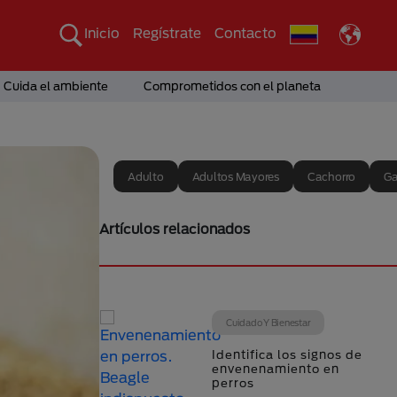
Inicio
Regístrate
Contacto
Cuida el ambiente
Comprometidos con el planeta
Adulto
Adultos Mayores
Cachorro
Ga
Artículos relacionados
Cuidado Y Bienestar
Identifica los signos de
envenenamiento en
perros