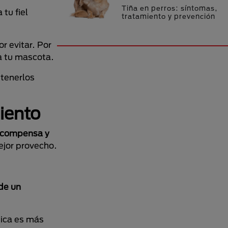
Tiña en perros: síntomas,
tu fiel
tratamiento y prevención
r evitar. Por
a tu mascota.
tenerlos
iento
recompensa y
ejor provecho.
de un
mica es más