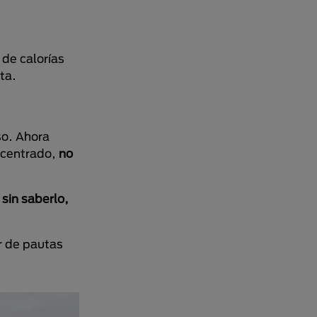
 de calorías
ta.
so. Ahora
ncentrado,
no
,
sin saberlo,
r de pautas