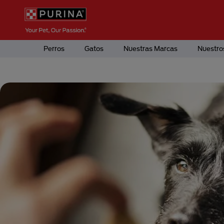
Pasar al contenido principal
Menú Secundario Purina
Menú Principal Purina
Perros
Gatos
Nuestras Marcas
Nuestro