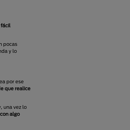
fácil
on pocas
nda y lo
sea por ese
 que realice
, una vez lo
 con algo