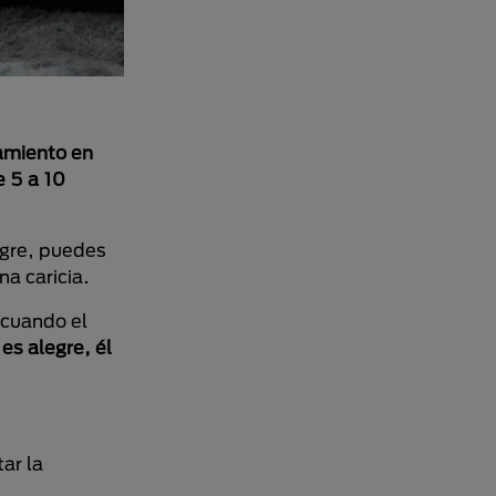
amiento en
e 5 a 10
egre, puedes
na caricia.
 cuando el
 es alegre, él
ar la