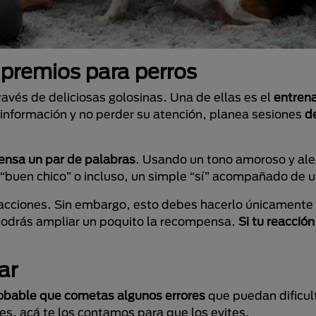
 premios para perros
ravés de deliciosas golosinas. Una de ellas es el
entren
a información y no perder su atención, planea sesiones
d
ensa un par de palabras
. Usando un tono amoroso y al
, “buen chico” o incluso, un simple “sí” acompañado de u
s acciones. Sin embargo, esto debes hacerlo únicamente
podrás ampliar un poquito la recompensa.
Si tu reacción
ar
obable que cometas algunos errores
que puedan dificult
es, acá te los contamos para que los evites.